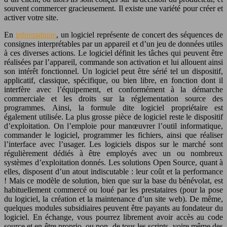
souvent commercer gracieusement. Il existe une variété pour créer et
activer votre site.
En
informatique
, un logiciel représente de concert des séquences de
consignes interprétables par un appareil et d’un jeu de données utiles
à ces diverses actions. Le logiciel définit les tâches qui peuvent être
réalisées par l’appareil, commande son activation et lui allouent ainsi
son intérêt fonctionnel. Un logiciel peut être sérié tel un dispositif,
applicatif, classique, spécifique, ou bien libre, en fonction dont il
interfère avec l’équipement, et conformément à la démarche
commerciale et les droits sur la réglementation source des
programmes. Ainsi, la formule dite logiciel propriétaire est
également utilisée. La plus grosse pièce de logiciel reste le dispositif
d’exploitation. On l’emploie pour manœuvrer l’outil informatique,
commander le logiciel, programmer les fichiers, ainsi que réaliser
l’interface avec l’usager. Les logiciels dispos sur le marché sont
régulièrement dédiés à être employés avec un ou nombreux
systèmes d’exploitation donnés. Les solutions Open Source, quant à
elles, disposent d’un atout indiscutable : leur coût et la performance
! Mais ce modèle de solution, bien que sur la base du bénévolat, est
habituellement commercé ou loué par les prestataires (pour la pose
du logiciel, la création et la maintenance d’un site web). De même,
quelques modules subsidiaires peuvent être payants au fondateur du
logiciel. En échange, vous pourrez librement avoir accès au code
source et en être proprio, ou non, de tous les scripts, voire même des