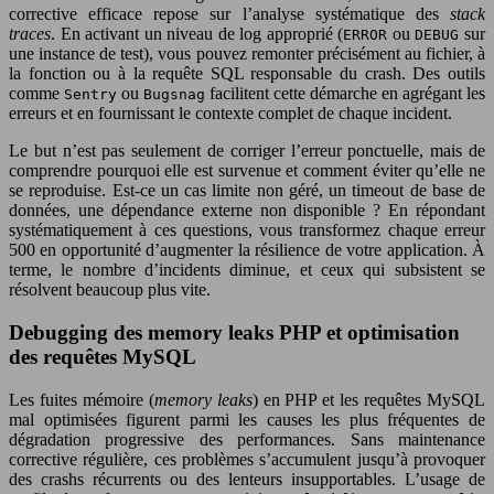
corrective efficace repose sur l’analyse systématique des
stack
traces
. En activant un niveau de log approprié (
ou
sur
ERROR
DEBUG
une instance de test), vous pouvez remonter précisément au fichier, à
la fonction ou à la requête SQL responsable du crash. Des outils
comme
ou
facilitent cette démarche en agrégant les
Sentry
Bugsnag
erreurs et en fournissant le contexte complet de chaque incident.
Le but n’est pas seulement de corriger l’erreur ponctuelle, mais de
comprendre pourquoi elle est survenue et comment éviter qu’elle ne
se reproduise. Est-ce un cas limite non géré, un timeout de base de
données, une dépendance externe non disponible ? En répondant
systématiquement à ces questions, vous transformez chaque erreur
500 en opportunité d’augmenter la résilience de votre application. À
terme, le nombre d’incidents diminue, et ceux qui subsistent se
résolvent beaucoup plus vite.
Debugging des memory leaks PHP et optimisation
des requêtes MySQL
Les fuites mémoire (
memory leaks
) en PHP et les requêtes MySQL
mal optimisées figurent parmi les causes les plus fréquentes de
dégradation progressive des performances. Sans maintenance
corrective régulière, ces problèmes s’accumulent jusqu’à provoquer
des crashs récurrents ou des lenteurs insupportables. L’usage de