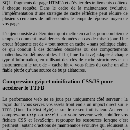
SQL, fragments de page HTML) et d’éviter des traitements coûteux
à chaque requête. Dans le cadre de la maintenance évolutive,
l’implémentation d’une stratégie de cache réfléchie peut réduire de
plusieurs centaines de millisecondes le temps de réponse moyen de
vos pages.
L’enjeu consiste à déterminer quoi mettre en cache, pour combien de
temps et comment invalider ces données en cas de mise à jour. Une
erreur fréquente est de « tout mettre en cache » sans politique claire,
ce qui conduit à des données obsolètes ou des comportements
inattendus. En définissant des TTL (Time To Live) adaptés à chaque
type d’information, en utilisant des clés de cache structurées et en
instrumentant le taux de « cache hit », vous faites du cache un allié
fiable plutôt qu’une source de bugs aléatoires.
Compression gzip et minification CSS/JS pour
accélérer le TTFB
La performance web ne se joue pas uniquement côté serveur : la
façon dont vous servez vos assets front-end a un impact direct sur le
(Time To First Byte) et sur le ressenti utilisateur. Activer la
TTFB
compression
ou
sur votre serveur web, minifier vos
Gzip
Brotli
fichiers CSS et JavaScript, regrouper les ressources lorsque c’est
pertinent : autant d’actions de maintenance évolutive qui réduisent la