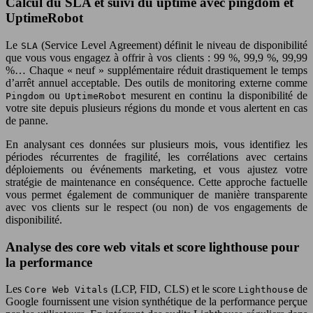
Calcul du SLA et suivi du uptime avec pingdom et
UptimeRobot
Le
(Service Level Agreement) définit le niveau de disponibilité
SLA
que vous vous engagez à offrir à vos clients : 99 %, 99,9 %, 99,99
%… Chaque « neuf » supplémentaire réduit drastiquement le temps
d’arrêt annuel acceptable. Des outils de monitoring externe comme
ou
mesurent en continu la disponibilité de
Pingdom
UptimeRobot
votre site depuis plusieurs régions du monde et vous alertent en cas
de panne.
En analysant ces données sur plusieurs mois, vous identifiez les
périodes récurrentes de fragilité, les corrélations avec certains
déploiements ou événements marketing, et vous ajustez votre
stratégie de maintenance en conséquence. Cette approche factuelle
vous permet également de communiquer de manière transparente
avec vos clients sur le respect (ou non) de vos engagements de
disponibilité.
Analyse des core web vitals et score lighthouse pour
la performance
Les
(LCP, FID, CLS) et le score
de
Core Web Vitals
Lighthouse
Google fournissent une vision synthétique de la performance perçue