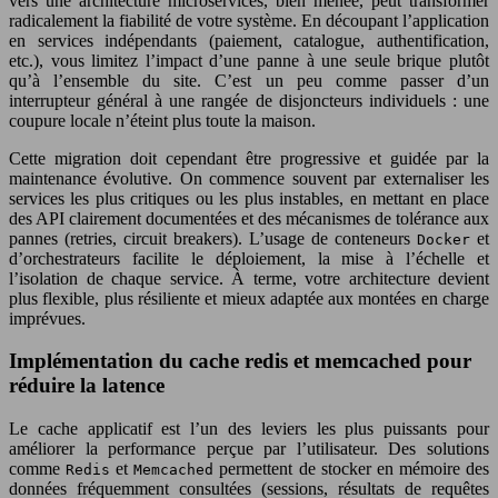
vers une architecture microservices, bien menée, peut transformer
radicalement la fiabilité de votre système. En découpant l’application
en services indépendants (paiement, catalogue, authentification,
etc.), vous limitez l’impact d’une panne à une seule brique plutôt
qu’à l’ensemble du site. C’est un peu comme passer d’un
interrupteur général à une rangée de disjoncteurs individuels : une
coupure locale n’éteint plus toute la maison.
Cette migration doit cependant être progressive et guidée par la
maintenance évolutive. On commence souvent par externaliser les
services les plus critiques ou les plus instables, en mettant en place
des API clairement documentées et des mécanismes de tolérance aux
pannes (retries, circuit breakers). L’usage de conteneurs
et
Docker
d’orchestrateurs facilite le déploiement, la mise à l’échelle et
l’isolation de chaque service. À terme, votre architecture devient
plus flexible, plus résiliente et mieux adaptée aux montées en charge
imprévues.
Implémentation du cache redis et memcached pour
réduire la latence
Le cache applicatif est l’un des leviers les plus puissants pour
améliorer la performance perçue par l’utilisateur. Des solutions
comme
et
permettent de stocker en mémoire des
Redis
Memcached
données fréquemment consultées (sessions, résultats de requêtes