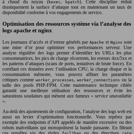
à chaud du noyau (
,
). Cette discipline réduit
kexec
kpatch
drastiquement la surface d’attaque tout en maintenant un taux de
disponibilité conforme à vos engagements de service.
Optimisation des ressources système via l’analyse des
logs apache et nginx
Les journaux d’accès et d’erreur générés par
et
sont
Apache
Nginx
une mine d’or pour optimiser vos performances serveur. Une
analyse régulière des logs permet d’identifier les URLs les plus
consommatrices, les pics de charge récurrents, les erreurs 4xx/5xx et
les patterns d’attaques (scans de ports, tentatives de brute force). En
corrélant ces données avec l’utilisation CPU, la charge disque et la
consommation mémoire, vous pouvez affiner les paramètres
critiques comme
,
ou la
worker_processes
worker_connections
taille des pools PHP-FPM. Cette maintenance technique ciblée
garantit une meilleure utilisation des ressources et évite les
saturations soudaines qui mènent aux fameux «
service unavailable
».
Au-delà des ajustements de configuration, l’analyse des logs web est
aussi un levier d’optimisation fonctionnelle. Vous repérez par
exemple des endpoints d’API appelés de manière excessive ou des
robots malveillants qui monopolisent la bande passante. En filtrant
ces requêtes via des règles
ou des directives
fail2ban
rate