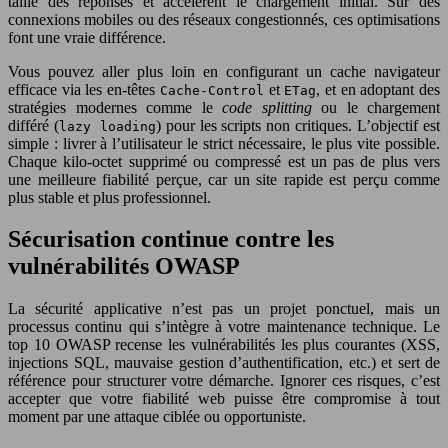
taille des réponses et accélèrent le chargement initial. Sur des
connexions mobiles ou des réseaux congestionnés, ces optimisations
font une vraie différence.
Vous pouvez aller plus loin en configurant un cache navigateur
efficace via les en-têtes
et
, et en adoptant des
Cache-Control
ETag
stratégies modernes comme le
code splitting
ou le chargement
différé (
) pour les scripts non critiques. L’objectif est
lazy loading
simple : livrer à l’utilisateur le strict nécessaire, le plus vite possible.
Chaque kilo-octet supprimé ou compressé est un pas de plus vers
une meilleure fiabilité perçue, car un site rapide est perçu comme
plus stable et plus professionnel.
Sécurisation continue contre les
vulnérabilités OWASP
La sécurité applicative n’est pas un projet ponctuel, mais un
processus continu qui s’intègre à votre maintenance technique. Le
top 10 OWASP recense les vulnérabilités les plus courantes (XSS,
injections SQL, mauvaise gestion d’authentification, etc.) et sert de
référence pour structurer votre démarche. Ignorer ces risques, c’est
accepter que votre fiabilité web puisse être compromise à tout
moment par une attaque ciblée ou opportuniste.