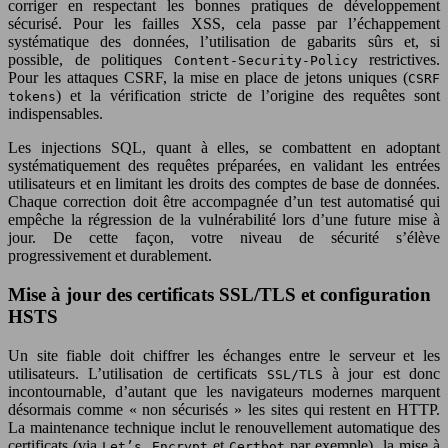
corriger en respectant les bonnes pratiques de développement
sécurisé. Pour les failles XSS, cela passe par l’échappement
systématique des données, l’utilisation de gabarits sûrs et, si
possible, de politiques
restrictives.
Content-Security-Policy
Pour les attaques CSRF, la mise en place de jetons uniques (
CSRF
) et la vérification stricte de l’origine des requêtes sont
tokens
indispensables.
Les injections SQL, quant à elles, se combattent en adoptant
systématiquement des requêtes préparées, en validant les entrées
utilisateurs et en limitant les droits des comptes de base de données.
Chaque correction doit être accompagnée d’un test automatisé qui
empêche la régression de la vulnérabilité lors d’une future mise à
jour. De cette façon, votre niveau de sécurité s’élève
progressivement et durablement.
Mise à jour des certificats SSL/TLS et configuration
HSTS
Un site fiable doit chiffrer les échanges entre le serveur et les
utilisateurs. L’utilisation de certificats
à jour est donc
SSL/TLS
incontournable, d’autant que les navigateurs modernes marquent
désormais comme « non sécurisés » les sites qui restent en HTTP.
La maintenance technique inclut le renouvellement automatique des
certificats (via
et
par exemple), la mise à
Let’s Encrypt
Certbot