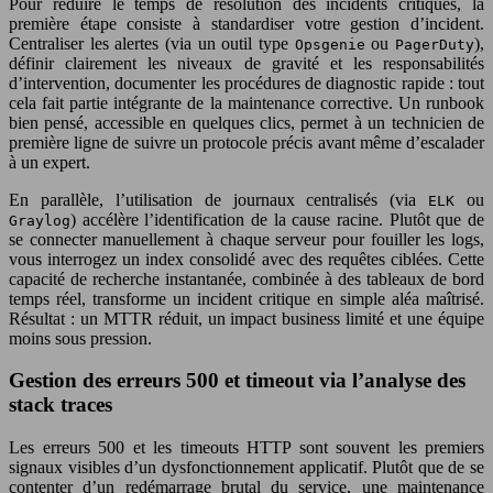
Pour réduire le temps de résolution des incidents critiques, la
première étape consiste à standardiser votre gestion d’incident.
Centraliser les alertes (via un outil type
ou
),
Opsgenie
PagerDuty
définir clairement les niveaux de gravité et les responsabilités
d’intervention, documenter les procédures de diagnostic rapide : tout
cela fait partie intégrante de la maintenance corrective. Un runbook
bien pensé, accessible en quelques clics, permet à un technicien de
première ligne de suivre un protocole précis avant même d’escalader
à un expert.
En parallèle, l’utilisation de journaux centralisés (via
ou
ELK
) accélère l’identification de la cause racine. Plutôt que de
Graylog
se connecter manuellement à chaque serveur pour fouiller les logs,
vous interrogez un index consolidé avec des requêtes ciblées. Cette
capacité de recherche instantanée, combinée à des tableaux de bord
temps réel, transforme un incident critique en simple aléa maîtrisé.
Résultat : un MTTR réduit, un impact business limité et une équipe
moins sous pression.
Gestion des erreurs 500 et timeout via l’analyse des
stack traces
Les erreurs 500 et les timeouts HTTP sont souvent les premiers
signaux visibles d’un dysfonctionnement applicatif. Plutôt que de se
contenter d’un redémarrage brutal du service, une maintenance