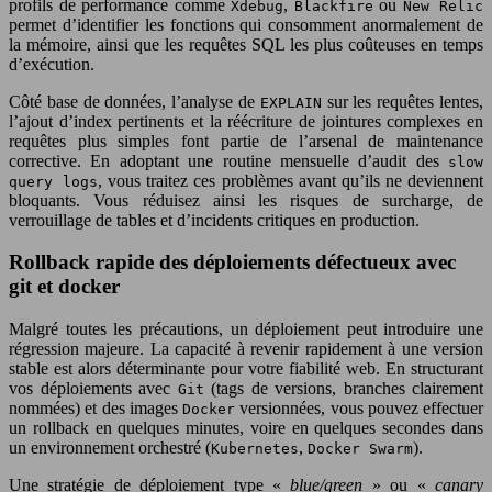
profils de performance comme
,
ou
Xdebug
Blackfire
New Relic
permet d’identifier les fonctions qui consomment anormalement de
la mémoire, ainsi que les requêtes SQL les plus coûteuses en temps
d’exécution.
Côté base de données, l’analyse de
sur les requêtes lentes,
EXPLAIN
l’ajout d’index pertinents et la réécriture de jointures complexes en
requêtes plus simples font partie de l’arsenal de maintenance
corrective. En adoptant une routine mensuelle d’audit des
slow
, vous traitez ces problèmes avant qu’ils ne deviennent
query logs
bloquants. Vous réduisez ainsi les risques de surcharge, de
verrouillage de tables et d’incidents critiques en production.
Rollback rapide des déploiements défectueux avec
git et docker
Malgré toutes les précautions, un déploiement peut introduire une
régression majeure. La capacité à revenir rapidement à une version
stable est alors déterminante pour votre fiabilité web. En structurant
vos déploiements avec
(tags de versions, branches clairement
Git
nommées) et des images
versionnées, vous pouvez effectuer
Docker
un rollback en quelques minutes, voire en quelques secondes dans
un environnement orchestré (
,
).
Kubernetes
Docker Swarm
Une stratégie de déploiement type «
blue/green
» ou «
canary