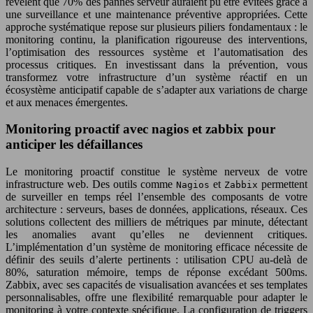
révèlent que 70% des pannes serveur auraient pu être évitées grâce à
une surveillance et une maintenance préventive appropriées. Cette
approche systématique repose sur plusieurs piliers fondamentaux : le
monitoring continu, la planification rigoureuse des interventions,
l’optimisation des ressources système et l’automatisation des
processus critiques. En investissant dans la prévention, vous
transformez votre infrastructure d’un système réactif en un
écosystème anticipatif capable de s’adapter aux variations de charge
et aux menaces émergentes.
Monitoring proactif avec nagios et zabbix pour
anticiper les défaillances
Le monitoring proactif constitue le système nerveux de votre
infrastructure web. Des outils comme
et
permettent
Nagios
Zabbix
de surveiller en temps réel l’ensemble des composants de votre
architecture : serveurs, bases de données, applications, réseaux. Ces
solutions collectent des milliers de métriques par minute, détectant
les anomalies avant qu’elles ne deviennent critiques.
L’implémentation d’un système de monitoring efficace nécessite de
définir des seuils d’alerte pertinents : utilisation CPU au-delà de
80%, saturation mémoire, temps de réponse excédant 500ms.
Zabbix, avec ses capacités de visualisation avancées et ses templates
personnalisables, offre une flexibilité remarquable pour adapter le
monitoring à votre contexte spécifique. La configuration de triggers