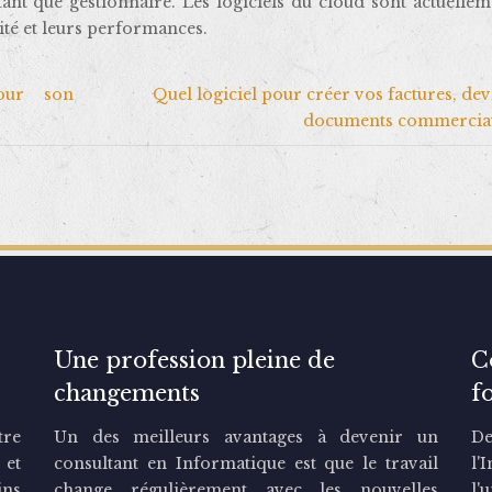
ant que gestionnaire. Les logiciels du cloud sont actuellem
ité et leurs performances.
our son
Quel logiciel pour créer vos factures, devi
documents commercia
Une profession pleine de
C
changements
f
tre
Un des meilleurs avantages à devenir un
De
 et
consultant en Informatique est que le travail
l'
ins
change régulièrement avec les nouvelles
l'