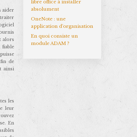
libre office à installer
absolument
s aider
traiter
OneNote : une
ogiciel
application d’organisation
fournis
En quoi consiste un
t alors
module ADAM ?
 fiable
 puisse
fin de
t ainsi
tes les
e leur
trouvez
se. En
ssibles