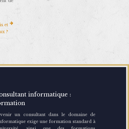
ent de
s et
ux ?
onsultant informatique :
ormation
venir un consultant dans le domaine de
Informatique exige une formation standard à
université, ainsi que des formations