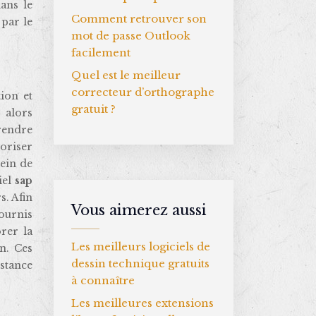
ans le
Comment retrouver son
par le
mot de passe Outlook
facilement
Quel est le meilleur
correcteur d’orthographe
ion et
gratuit ?
 alors
rendre
voriser
sein de
iel
sap
s. Afin
Vous aimerez aussi
fournis
rer la
Les meilleurs logiciels de
on. Ces
dessin technique gratuits
stance
à connaître
Les meilleures extensions