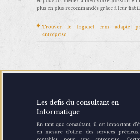
et pouvoir mener à bien votre mission en t
plus en plus recommandés grâce à leur fiabil
Trouver le logiciel crm adapté p
entreprise
Les defis du consultant en
Informatique
En tant que consultant, il est important d'ê
en mesure d'offrir des services précieux
rentables pour une entreprise. Certa