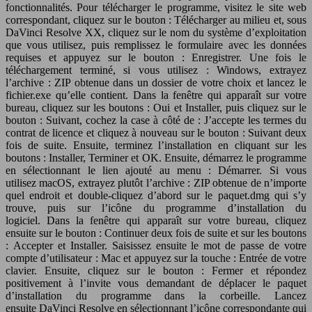
fonctionnalités. Pour télécharger le programme, visitez le site web
correspondant, cliquez sur le bouton : Télécharger au milieu et, sous
DaVinci Resolve XX, cliquez sur le nom du système d’exploitation
que vous utilisez, puis remplissez le formulaire avec les données
requises et appuyez sur le bouton : Enregistrer. Une fois le
téléchargement terminé, si vous utilisez : Windows, extrayez
l’archive : ZIP obtenue dans un dossier de votre choix et lancez le
fichier.exe qu’elle contient. Dans la fenêtre qui apparaît sur votre
bureau, cliquez sur les boutons : Oui et Installer, puis cliquez sur le
bouton : Suivant, cochez la case à côté de : J’accepte les termes du
contrat de licence et cliquez à nouveau sur le bouton : Suivant deux
fois de suite. Ensuite, terminez l’installation en cliquant sur les
boutons : Installer, Terminer et OK. Ensuite, démarrez le programme
en sélectionnant le lien ajouté au menu : Démarrer. Si vous
utilisez macOS, extrayez plutôt l’archive : ZIP obtenue de n’importe
quel endroit et double-cliquez d’abord sur le paquet.dmg qui s’y
trouve, puis sur l’icône du programme d’installation du
logiciel. Dans la fenêtre qui apparaît sur votre bureau, cliquez
ensuite sur le bouton : Continuer deux fois de suite et sur les boutons
: Accepter et Installer. Saisissez ensuite le mot de passe de votre
compte d’utilisateur : Mac et appuyez sur la touche : Entrée de votre
clavier. Ensuite, cliquez sur le bouton : Fermer et répondez
positivement à l’invite vous demandant de déplacer le paquet
d’installation du programme dans la corbeille. Lancez
ensuite DaVinci Resolve en sélectionnant l’icône correspondante qui