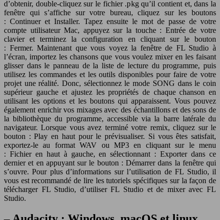
d’obtenir, double-cliquez sur le fichier .pkg qu’il contient et, dans la
fenêtre qui s’affiche sur votre bureau, cliquez sur les boutons
: Continuer et Installer. Tapez ensuite le mot de passe de votre
compte utilisateur Mac, appuyez sur la touche : Entrée de votre
clavier et terminez la configuration en cliquant sur le bouton
: Fermer. Maintenant que vous voyez la fenêtre de FL Studio à
l’écran, importez les chansons que vous voulez mixer en les faisant
glisser dans le panneau de la liste de lecture du programme, puis
utilisez les commandes et les outils disponibles pour faire de votre
projet une réalité. Donc, sélectionnez le mode SONG dans le coin
supérieur gauche et ajustez les propriétés de chaque chanson en
utilisant les options et les boutons qui apparaissent. Vous pouvez
également enrichir vos mixages avec des échantillons et des sons de
la bibliothèque du programme, accessible via la barre latérale du
navigateur. Lorsque vous avez terminé votre remix, cliquez sur le
bouton : Play en haut pour le prévisualiser. Si vous êtes satisfait,
exportez-le au format WAV ou MP3 en cliquant sur le menu
: Fichier en haut à gauche, en sélectionnant : Exporter dans ce
dernier et en appuyant sur le bouton : Démarrer dans la fenêtre qui
s’ouvre. Pour plus d’informations sur l’utilisation de FL Studio, il
vous est recommandé de lire les tutoriels spécifiques sur la façon de
télécharger FL Studio, d’utiliser FL Studio et de mixer avec FL
Studio.
– Audacity : Windows, macOS et linux