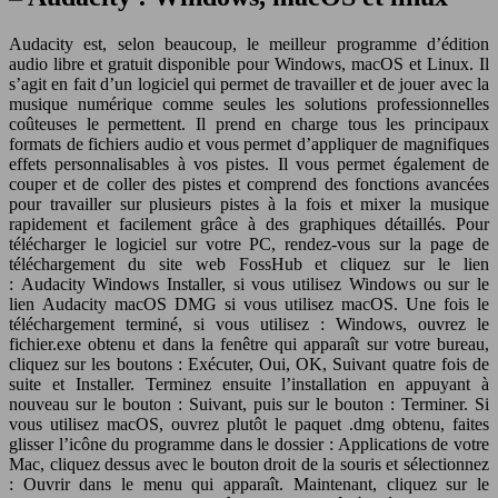
Audacity est, selon beaucoup, le meilleur programme d’édition
audio libre et gratuit disponible pour Windows, macOS et Linux. Il
s’agit en fait d’un logiciel qui permet de travailler et de jouer avec la
musique numérique comme seules les solutions professionnelles
coûteuses le permettent. Il prend en charge tous les principaux
formats de fichiers audio et vous permet d’appliquer de magnifiques
effets personnalisables à vos pistes. Il vous permet également de
couper et de coller des pistes et comprend des fonctions avancées
pour travailler sur plusieurs pistes à la fois et mixer la musique
rapidement et facilement grâce à des graphiques détaillés. Pour
télécharger le logiciel sur votre PC, rendez-vous sur la page de
téléchargement du site web FossHub et cliquez sur le lien
: Audacity Windows Installer, si vous utilisez Windows ou sur le
lien Audacity macOS DMG si vous utilisez macOS. Une fois le
téléchargement terminé, si vous utilisez : Windows, ouvrez le
fichier.exe obtenu et dans la fenêtre qui apparaît sur votre bureau,
cliquez sur les boutons : Exécuter, Oui, OK, Suivant quatre fois de
suite et Installer. Terminez ensuite l’installation en appuyant à
nouveau sur le bouton : Suivant, puis sur le bouton : Terminer. Si
vous utilisez macOS, ouvrez plutôt le paquet .dmg obtenu, faites
glisser l’icône du programme dans le dossier : Applications de votre
Mac, cliquez dessus avec le bouton droit de la souris et sélectionnez
: Ouvrir dans le menu qui apparaît. Maintenant, cliquez sur le