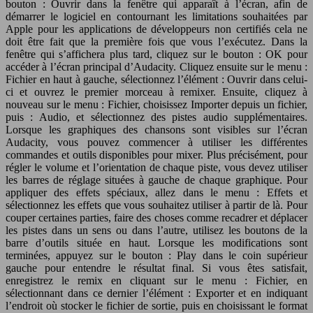
bouton : Ouvrir dans la fenêtre qui apparaît à l’écran, afin de
démarrer le logiciel en contournant les limitations souhaitées par
Apple pour les applications de développeurs non certifiés cela ne
doit être fait que la première fois que vous l’exécutez. Dans la
fenêtre qui s’affichera plus tard, cliquez sur le bouton : OK pour
accéder à l’écran principal d’Audacity. Cliquez ensuite sur le menu :
Fichier en haut à gauche, sélectionnez l’élément : Ouvrir dans celui-
ci et ouvrez le premier morceau à remixer. Ensuite, cliquez à
nouveau sur le menu : Fichier, choisissez Importer depuis un fichier,
puis : Audio, et sélectionnez des pistes audio supplémentaires.
Lorsque les graphiques des chansons sont visibles sur l’écran
Audacity, vous pouvez commencer à utiliser les différentes
commandes et outils disponibles pour mixer. Plus précisément, pour
régler le volume et l’orientation de chaque piste, vous devez utiliser
les barres de réglage situées à gauche de chaque graphique. Pour
appliquer des effets spéciaux, allez dans le menu : Effets et
sélectionnez les effets que vous souhaitez utiliser à partir de là. Pour
couper certaines parties, faire des choses comme recadrer et déplacer
les pistes dans un sens ou dans l’autre, utilisez les boutons de la
barre d’outils située en haut. Lorsque les modifications sont
terminées, appuyez sur le bouton : Play dans le coin supérieur
gauche pour entendre le résultat final. Si vous êtes satisfait,
enregistrez le remix en cliquant sur le menu : Fichier, en
sélectionnant dans ce dernier l’élément : Exporter et en indiquant
l’endroit où stocker le fichier de sortie, puis en choisissant le format