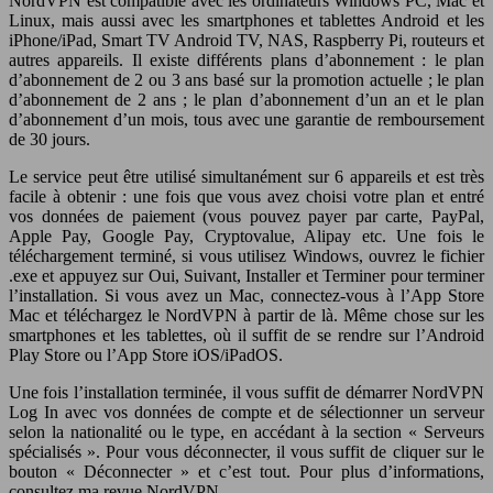
NordVPN est compatible avec les ordinateurs Windows PC, Mac et
Linux, mais aussi avec les smartphones et tablettes Android et les
iPhone/iPad, Smart TV Android TV, NAS, Raspberry Pi, routeurs et
autres appareils. Il existe différents plans d’abonnement : le plan
d’abonnement de 2 ou 3 ans basé sur la promotion actuelle ; le plan
d’abonnement de 2 ans ; le plan d’abonnement d’un an et le plan
d’abonnement d’un mois, tous avec une garantie de remboursement
de 30 jours.
Le service peut être utilisé simultanément sur 6 appareils et est très
facile à obtenir : une fois que vous avez choisi votre plan et entré
vos données de paiement (vous pouvez payer par carte, PayPal,
Apple Pay, Google Pay, Cryptovalue, Alipay etc. Une fois le
téléchargement terminé, si vous utilisez Windows, ouvrez le fichier
.exe et appuyez sur Oui, Suivant, Installer et Terminer pour terminer
l’installation. Si vous avez un Mac, connectez-vous à l’App Store
Mac et téléchargez le NordVPN à partir de là. Même chose sur les
smartphones et les tablettes, où il suffit de se rendre sur l’Android
Play Store ou l’App Store iOS/iPadOS.
Une fois l’installation terminée, il vous suffit de démarrer NordVPN
Log In avec vos données de compte et de sélectionner un serveur
selon la nationalité ou le type, en accédant à la section « Serveurs
spécialisés ». Pour vous déconnecter, il vous suffit de cliquer sur le
bouton « Déconnecter » et c’est tout. Pour plus d’informations,
consultez ma revue NordVPN.