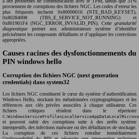
à des problèmes de communication avec le TPM, tandis que 31%
proviennent de corruptions des fichiers NGC. Les codes d’erreur les
plus fréquents incluent 0x80090016 (NTE_BAD_KEYSET),
0x80284008 (TBS_E_SERVICE_NOT_RUNNING) et
0x801901F4 (NGC_ERROR_INVALID_PIN). Cette
granularité
diagnostique
permet aux administrateurs système d’identifier
précisément les composants défaillants et d’appliquer les corrections
appropriées.
Causes racines des dysfonctionnements du
PIN windows hello
Corruption des fichiers NGC (next generation
credentials) dans system32
Les fichiers NGC constituent le cœur du système d’authentification
Windows Hello, stockant les métadonnées cryptographiques et les
références aux clés privées associées à chaque utilisateur. Ces
fichiers critiques résident dans le répertoire
C:WindowsServiceProfilesLocalServiceAppDataLocalMicroso
et peuvent subir des corruptions suite à des arrêts système
intempestifs, des infections malware ou des défaillances de stockage.
La corruption de ces fichiers entraîne immédiatement
l’indisponibilité du PIN et nécessite une intervention technique