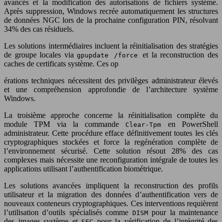
avancés et la modification des autorisations de fichiers système.
Après suppression, Windows recrée automatiquement les structures
de données NGC lors de la prochaine configuration PIN, résolvant
34% des cas résiduels.
Les solutions intermédiaires incluent la réinitialisation des stratégies
de groupe locales via
et la reconstruction des
gpupdate /force
caches de certificats système. Ces op
érations techniques nécessitent des privilèges administrateur élevés
et une compréhension approfondie de l’architecture système
Windows.
La troisième approche concerne la réinitialisation complète du
module TPM via la commande
en PowerShell
Clear-Tpm
administrateur. Cette procédure efface définitivement toutes les clés
cryptographiques stockées et force la regénération complète de
l’environnement sécurisé. Cette solution résout 28% des cas
complexes mais nécessite une reconfiguration intégrale de toutes les
applications utilisant l’authentification biométrique.
Les solutions avancées impliquent la reconstruction des profils
utilisateur et la migration des données d’authentification vers de
nouveaux conteneurs cryptographiques. Ces interventions requièrent
l’utilisation d’outils spécialisés comme
pour la maintenance
DISM
des images système et
pour la vérification de l’intégrité des
SFC