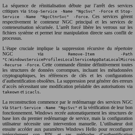
La séquence de réinitialisation débute par l’arrêt des services
critiques via
et
Stop-Service -Name "NgcSvc" -Force
Stop-
. Ces services gèrent
Service -Name "NgcCtnrSvc" -Force
respectivement le conteneur NGC principal et les services de
conteneurisation sécurisée. L’arrêt forcé libère les verrous sur les
fichiers système et permet leur manipulation directe sans conflit de
processus.
L’étape cruciale implique la suppression récursive du répertoire
NGC via
Remove-Item -Path
"C:WindowsServiceProfilesLocalServiceAppDataLocalMicros
. Cette commande élimine définitivement toutes
-Recurse -Force
les structures de données corrompues, incluant les métadonnées
cryptographiques, les références de clés et les configurations
d’authentification obsolètes. La suppression peut générer des erreurs
d’accès nécessitant une modification préalable des autorisations via
et
.
takeown
icacls
La reconstruction commence par le redémarrage des services NGC
via
et la vérification de leur bon
Start-Service -Name "NgcSvc"
fonctionnement. Windows recrée automatiquement les structures de
base lors du premier redémarrage de service, mais la configuration
utilisateur nécessite une intervention manuelle. L’utilisateur doit
ensuite accéder aux paramètres Windows Hello pour reconfigurer
intégralement son PIN et ses méthodes d’authentification