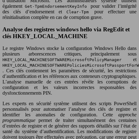
d’utilisation Microsoft. Les administrateurs système utilisent
également
pour valider l’intégrité
Get-TpmEndorsementKeyInfo
des clés d’endorsement et
pour effectuer une
Clear-Tpm
réinitialisation complète en cas de corruption grave.
Analyse des registres windows hello via RegEdit et
clés HKEY_LOCAL_MACHINE
Le registre Windows stocke la configuration Windows Hello dans
plusieurs arborescences critiques, principalement sous
et
HKEY_LOCAL_MACHINESOFTWAREMicrosoftPolicyManager
HKEY_LOCAL_MACHINESOFTWAREPoliciesMicrosoftPassportForW
. Ces clés contiennent les paramètres de sécurité, les restrictions
d’authentification et les références aux conteneurs cryptographiques.
L’analyse manuelle de ces entrées révèle les corruptions de
configuration et les valeurs incorrectes responsables des
dysfonctionnements PIN.
Les experts en sécurité système utilisent des scripts PowerShell
personnalisés pour automatiser l’analyse des clés de registre et
identifier les anomalies de configuration. Cette
approche
programmatique
permet de traiter simultanément des centaines
d’entrées de registre et de générer des rapports détaillés sur l’état de
santé du système d’authentification. Les modifications de registre
doivent toujours être effectuées avec précaution, car une erreur peut