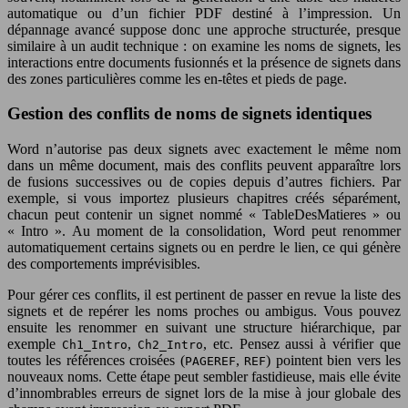
automatique ou d’un fichier PDF destiné à l’impression. Un
dépannage avancé suppose donc une approche structurée, presque
similaire à un audit technique : on examine les noms de signets, les
interactions entre documents fusionnés et la présence de signets dans
des zones particulières comme les en-têtes et pieds de page.
Gestion des conflits de noms de signets identiques
Word n’autorise pas deux signets avec exactement le même nom
dans un même document, mais des conflits peuvent apparaître lors
de fusions successives ou de copies depuis d’autres fichiers. Par
exemple, si vous importez plusieurs chapitres créés séparément,
chacun peut contenir un signet nommé « TableDesMatieres » ou
« Intro ». Au moment de la consolidation, Word peut renommer
automatiquement certains signets ou en perdre le lien, ce qui génère
des comportements imprévisibles.
Pour gérer ces conflits, il est pertinent de passer en revue la liste des
signets et de repérer les noms proches ou ambigus. Vous pouvez
ensuite les renommer en suivant une structure hiérarchique, par
exemple
,
, etc. Pensez aussi à vérifier que
Ch1_Intro
Ch2_Intro
toutes les références croisées (
,
) pointent bien vers les
PAGEREF
REF
nouveaux noms. Cette étape peut sembler fastidieuse, mais elle évite
d’innombrables erreurs de signet lors de la mise à jour globale des