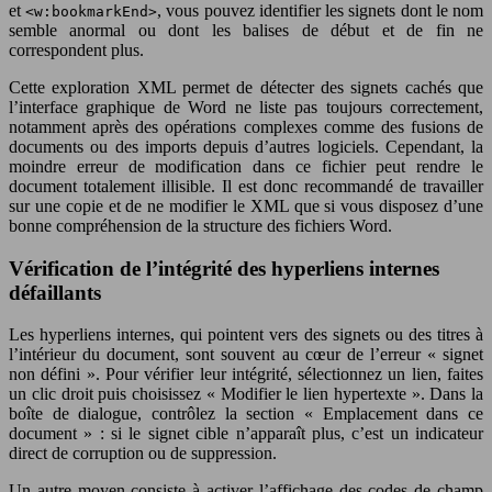
et
, vous pouvez identifier les signets dont le nom
<w:bookmarkEnd>
semble anormal ou dont les balises de début et de fin ne
correspondent plus.
Cette exploration XML permet de détecter des signets cachés que
l’interface graphique de Word ne liste pas toujours correctement,
notamment après des opérations complexes comme des fusions de
documents ou des imports depuis d’autres logiciels. Cependant, la
moindre erreur de modification dans ce fichier peut rendre le
document totalement illisible. Il est donc recommandé de travailler
sur une copie et de ne modifier le XML que si vous disposez d’une
bonne compréhension de la structure des fichiers Word.
Vérification de l’intégrité des hyperliens internes
défaillants
Les hyperliens internes, qui pointent vers des signets ou des titres à
l’intérieur du document, sont souvent au cœur de l’erreur « signet
non défini ». Pour vérifier leur intégrité, sélectionnez un lien, faites
un clic droit puis choisissez « Modifier le lien hypertexte ». Dans la
boîte de dialogue, contrôlez la section « Emplacement dans ce
document » : si le signet cible n’apparaît plus, c’est un indicateur
direct de corruption ou de suppression.
Un autre moyen consiste à activer l’affichage des codes de champ