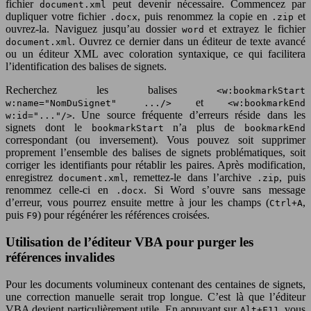
fichier
peut devenir nécessaire. Commencez par
document.xml
dupliquer votre fichier
, puis renommez la copie en
et
.docx
.zip
ouvrez-la. Naviguez jusqu’au dossier
et extrayez le fichier
word
. Ouvrez ce dernier dans un éditeur de texte avancé
document.xml
ou un éditeur XML avec coloration syntaxique, ce qui facilitera
l’identification des balises de signets.
Recherchez les balises
<w:bookmarkStart
et
w:name="NomDuSignet" .../>
<w:bookmarkEnd
. Une source fréquente d’erreurs réside dans les
w:id="..."/>
signets dont le
n’a plus de
bookmarkStart
bookmarkEnd
correspondant (ou inversement). Vous pouvez soit supprimer
proprement l’ensemble des balises de signets problématiques, soit
corriger les identifiants pour rétablir les paires. Après modification,
enregistrez
, remettez-le dans l’archive
, puis
document.xml
.zip
renommez celle-ci en
. Si Word s’ouvre sans message
.docx
d’erreur, vous pourrez ensuite mettre à jour les champs (
,
Ctrl+A
puis
) pour régénérer les références croisées.
F9
Utilisation de l’éditeur VBA pour purger les
références invalides
Pour les documents volumineux contenant des centaines de signets,
une correction manuelle serait trop longue. C’est là que l’éditeur
VBA devient particulièrement utile. En appuyant sur
, vous
Alt+F11