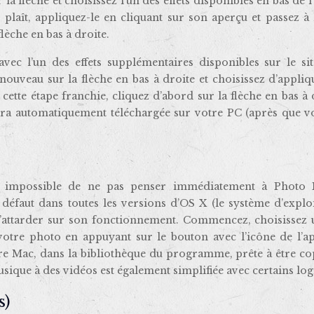
la flèche et choisissez l’un des effets disponibles en bas de l
plaît, appliquez-le en cliquant sur son aperçu et passez à 
lèche en bas à droite.
avec l’un des effets supplémentaires disponibles sur le sit
nouveau sur la flèche en bas à droite et choisissez d’appli
cette étape franchie, cliquez d’abord sur la flèche en bas à 
 sera automatiquement téléchargée sur votre PC (après que v
 impossible de ne pas penser immédiatement à Photo 
 défaut dans toutes les versions d’OS X (le système d’explo
e de s’attarder sur son fonctionnement. Commencez, choisissez
votre photo en appuyant sur le bouton avec l’icône de l’ap
tre Mac, dans la bibliothèque du programme, prête à être co
usique à des vidéos est également simplifiée avec certains logi
s)