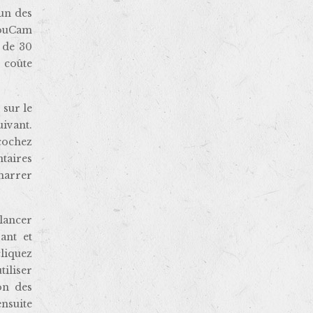
’un des
 YouCam
e de 30
 coûte
 sur le
ivant.
écochez
ntaires
émarrer
lancer
ant et
liquez
iliser
on des
ensuite