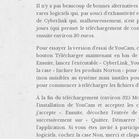
Il n’y a pas beaucoup de bonnes alternative
rares logiciels qui, par souci d’exhaustivité 
de Cyberlink qui, malheureusement, n’est pa
jours (qui permet le téléchargement de co
ensuite environ 30 euros.
Pour essayer la version d’essai de YouCam, 
bouton Télécharger maintenant en bas de l
Ensuite, lancez l’exécutable « CyberLink_Yo
la case « Inclure les produits Norton » pour
(non nuisibles au système mais inutiles pou
pour commencer à télécharger les fichiers d
À la fin du téléchargement (environ 325 Mo
l’installation de YouCam et acceptez les c
j’accepte ». Ensuite, décochez l’entrée de
successivement sur « Quitter, Démarrer
l’application. Si vous êtes invité à parti
logiciels, cochez la case Non, merci et cliq