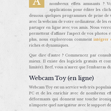
Aimeriez-vous pouvoir prendre des photos avec la webcam de votre PC et les personnaliser avec de
nombreux effets amusants ? Vo
applications pour éditer les cli
dessous quelques programmes de prise de 
avec la webcam de votre ordinateur, de les enr
partager en ligne avec vos amis. Nous verr
permettent d’affiner l’aspect de vos photos e
plus, nous explorerons comment
intégrer 
riches et dynamiques.
Que dire d’autre ? Commencez par consulter
mieux. Il existe des logiciels gratuits et 
limitée). Bref, vous n’aurez que l’embarras d
Webcam Toy (en ligne)
Webcam Toy est un service web très populai
PC et de les enrichir avec de nombreux effe
déformants qui donnent une touche ironique
n’importe quel navigateur avec le support de