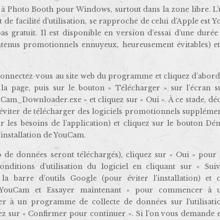
s à Photo Booth pour Windows, surtout dans la zone libre. L
et de facilité d’utilisation, se rapproche de celui d’Apple est
s gratuit. Il est disponible en version d’essai d’une duré
ntenus promotionnels ennuyeux, heureusement évitables) et
connectez-vous au site web du programme et cliquez d’abord
a page, puis sur le bouton « Télécharger » sur l’écran su
uCam_Downloader.exe » et cliquez sur « Oui ». À ce stade, d
 éviter de télécharger des logiciels promotionnels suppléme
r les besoins de l’application) et cliquez sur le bouton D
’installation de YouCam.
 de données seront téléchargés), cliquez sur « Oui » pour 
onditions d’utilisation du logiciel en cliquant sur « Suiv
 la barre d’outils Google (pour éviter l’installation) et c
 YouCam et Essayer maintenant » pour commencer à ut
ciper à un programme de collecte de données sur l’utilisati
uez sur « Confirmer pour continuer ». Si l’on vous demande 