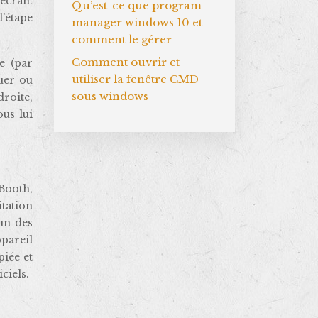
’écran.
Qu’est-ce que program
l’étape
manager windows 10 et
comment le gérer
Comment ouvrir et
e (par
utiliser la fenêtre CMD
quer ou
sous windows
droite,
ous lui
Booth,
itation
 un des
pareil
piée et
ciels.