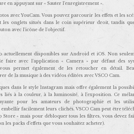
ure en appuyant sur « Sauter l’enregistrement ».
hotos avec YouCam. Vous pouvez parcourir les effets et les sc
 les onglets situés dans le coin supérieur droit, tandis qu
uton avec l’icône de l’objectif.
to actuellement disponibles sur Android et iOS. Non seulem
le faire avec l’application « Camera » par défaut des sy
l vous permet également de les retoucher en détail. Be
tégrer de la musique à des vidéos éditées avec VSCO Cam.
iques dans le style Instagram mais offre également la possibi
liés à la couleur, à la luminosité, à l’exposition. Ce mél
trayante pour les amateurs de photographie et les utilis
r embellir facilement leurs clichés. VSCO Cam peut être télé
p Store » mais pour débloquer tous les filtres, vous devez fa
on les packs d’effets que vous souhaitez acheter).