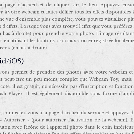
 sa page d’accueil et de cliquer sur le lien. Appuyez ensu
 à votre webcam et faites défiler tous les effets disponibles à
une vue d’ensemble plus complète, vous pouvez visualiser pl
s d’effets. Lorsque vous avez trouvé l’effet que vous préférez
en bas à droite) pour prendre votre photo. L’image résultan
 en utilisant les boutons « sociaux » ou enregistrée localem
er » (en bas à droite).
id/iOS)
i vous permet de prendre des photos avec votre webcam et 
 est peut-être un peu moins complet que Webcam Toy, mais i
ôté, il est gratuit, ne nécessite pas d’inscription et fonctio
ash Player. Il est également disponible sous forme d’appli
 connectez-vous à la page d’accueil du service et appuyez 
 Autoriser » (pour autoriser l’activation de la webcam). En
uton avec l’icône de l’appareil photo dans le coin inférieur