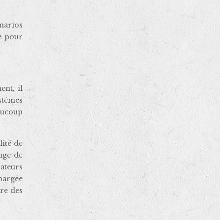
énarios
e pour
ent, il
stèmes
aucoup
lité de
ange de
ateurs
chargée
ire des