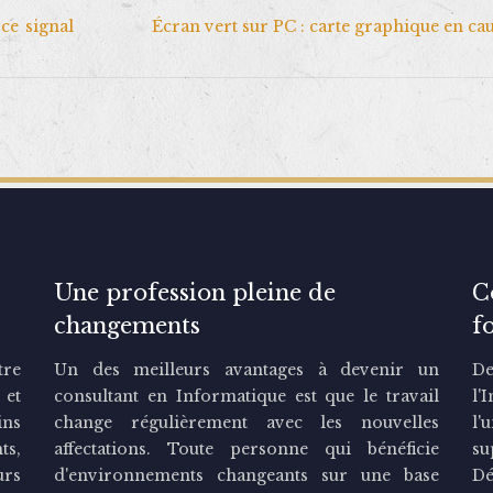
ce signal
Écran vert sur PC : carte graphique en cau
Une profession pleine de
C
changements
f
tre
Un des meilleurs avantages à devenir un
De
 et
consultant en Informatique est que le travail
l'
ins
change régulièrement avec les nouvelles
l'
ts,
affectations. Toute personne qui bénéficie
su
urs
d'environnements changeants sur une base
Dé