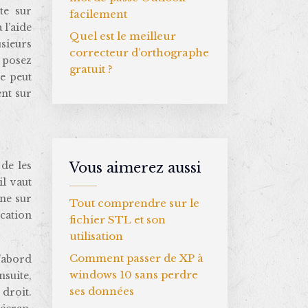
ite sur
facilement
 l’aide
Quel est le meilleur
usieurs
correcteur d’orthographe
, posez
gratuit ?
te peut
ent sur
de les
Vous aimerez aussi
l vaut
nne sur
Tout comprendre sur le
cation
fichier STL et son
utilisation
Comment passer de XP à
d’abord
windows 10 sans perdre
suite,
ses données
 droit.