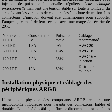
injection de puissance à intervalles réguliers.
Cette technique
professionnelle
maintient une tension stable sur toute la longueur du
strip, évitant les variations de couleur liées à la chute de tension. Les
connecteurs d’injection doivent être dimensionnés pour supporter
l’ampérage cumulé de leur section, avec une marge de sécurité de
20%.
Nombre de
Consommation
Puissance
Câblage
LEDs
5V
totale
recommandé
30 LEDs
1.8A
9W
AWG 20
60 LEDs
3.6A
18W
AWG 18
AWG 16 +
120 LEDs
7.2A
36W
injection
Distribution
200 LEDs
12A
60W
multiple
Installation physique et câblage des
périphériques ARGB
L’installation physique des composants ARGB requiert une
méthodologie rigoureuse pour garantir des connexions fiables et
durables. La qualité du câblage influence directement la stabilité des