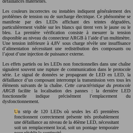
défaillances matérielles.
Les couleurs incorrectes ou instables indiquent généralement des
problèmes de tension ou de surcharge électrique. Ce phénomène se
manifeste par des LEDs affichant des teintes dégradées,
particulièrement visible sur les blancs qui tirent vers le jaune ou le
bleu. La première vérification consiste à mesurer la tension
disponible au niveau du connecteur ARGB à l’aide d’un multimètre.
Une tension inférieure à 4,8V sous charge révèle une insuffisance
d’alimentation nécessitant une redistribution des composants ou
l’ajout d’une injection de puissance externe.
Les effets partiels ou les LEDs non fonctionnelles dans une chaîne
signalent souvent une rupture de communication dans le protocole
série. Le signal de données se propageant de LED en LED, la
défaillance d’un composant interrompt la transmission vers tous les
éléments suivants de la chaîne.
Cette caractéristique du protocole
ARGB
facilite la localisation des pannes : la dernière LED
fonctionnelle indique précisément l’emplacement du
dysfonctionnement.
Un strip de 120 LEDs où seules les 45 premières
fonctionnent correctement présente très probablement
une défaillance au niveau de la 46ème LED, nécessitant
soit un remplacement local, soit un pontage temporaire
pour rétablir la continuité.