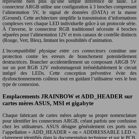
représente bien plus qu’une simple différence de taille. Le
connecteur ARGB utilise une configuration à 3 broches comprenant
l’alimentation 5V, le signal de données (DATA) et la masse
(Ground). Cette architecture simplifie la transmission d’informations
complexes vers chaque LED individuelle grâce à un protocole série.
À l’inverse, le connecteur RGB traditionnel nécessite 4 broches
séparées pour l’alimentation 12V et trois canaux de contrôle distincts
(Rouge, Vert, Bleu), limitant les possibilités d’animation.
L’incompatibilité physique entre ces connecteurs
constitue une
protection contre les erreurs de branchement potentiellement
destructrices. Brancher accidentellement un composant ARGB 5V
sur un port RGB 12V endommagerait irrémédiablement le circuit
intégré des LEDs. Cette conception préventive évite des
dysfonctionnements coûteux tout en guidant l’utilisateur vers le bon
type de connexion.
Emplacements JRAINBOW et ADD_HEADER sur
cartes mères ASUS, MSI et gigabyte
Chaque fabricant de cartes mères adopte sa propre nomenclature
pour identifier les connecteurs ARGB, créant parfois une confusion
chez les utilisateurs. ASUS désigne généralement ces ports sous
l’appellation « ADD_HEADER » ou « ADDRESSABLE LED »,
clairement identifiés dans la documentation technique et sur le PCB.