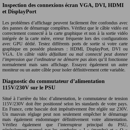
Inspection des connexions écran VGA, DVI, HDMI
et DisplayPort
Les problèmes d’affichage peuvent facilement être confondus avec
des pannes de démarrage complètes. Vérifiez que le câble vidéo est
correctement connecté à la carte graphique et non à la sortie vidéo
intégrée de la carte mère, erreur fréquente lors des configurations
avec GPU dédié. Testez différents ports de sortie si votre carte
graphique en possède plusieurs : HDMI, DisplayPort, DVI ou
VGA.
Un câble vidéo défaillant ou mal connecté peut donner
l’impression que l’ordinateur ne démarre pas
alors qu’il fonctionne
normalement mais sans affichage. Essayez également un autre
moniteur ou un autre câble pour isoler définitivement cette variable.
Diagnostic du commutateur d’alimentation
115V/230V sur le PSU
Situé à l’arrière du bloc d’alimentation, le commutateur de tension
115V/230V doit être positionné selon les standards de votre pays.
En France, cette bascule doit impérativement être réglée sur 230V.
Un mauvais réglage peut non seulement empêcher le démarrage
mais également endommager définitivement votre alimentation.
Vérifiez également que l’interrupteur principal du PSU,
généralement marqué par les symboles « I » (marche) et « O »