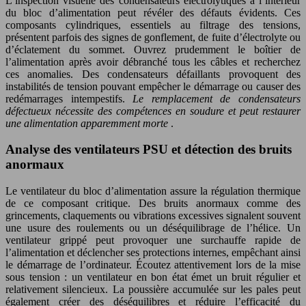
L’inspection visuelle des condensateurs électrolytiques à l’intérieur
du bloc d’alimentation peut révéler des défauts évidents. Ces
composants cylindriques, essentiels au filtrage des tensions,
présentent parfois des signes de gonflement, de fuite d’électrolyte ou
d’éclatement du sommet. Ouvrez prudemment le boîtier de
l’alimentation après avoir débranché tous les câbles et recherchez
ces anomalies. Des condensateurs défaillants provoquent des
instabilités de tension pouvant empêcher le démarrage ou causer des
redémarrages intempestifs.
Le remplacement de condensateurs
défectueux nécessite des compétences en soudure et peut restaurer
une alimentation apparemment morte
.
Analyse des ventilateurs PSU et détection des bruits
anormaux
Le ventilateur du bloc d’alimentation assure la régulation thermique
de ce composant critique. Des bruits anormaux comme des
grincements, claquements ou vibrations excessives signalent souvent
une usure des roulements ou un déséquilibrage de l’hélice. Un
ventilateur grippé peut provoquer une surchauffe rapide de
l’alimentation et déclencher ses protections internes, empêchant ainsi
le démarrage de l’ordinateur. Écoutez attentivement lors de la mise
sous tension : un ventilateur en bon état émet un bruit régulier et
relativement silencieux. La poussière accumulée sur les pales peut
également créer des déséquilibres et réduire l’efficacité du