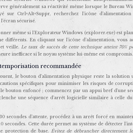
serve généralement sa réactivité même lorsque le Bureau W
é sur Ctrl+Alt+Suppr, recherchez l’icône d’alimentation 
l’écran sécurisé.
onner même si l’Explorateur Windows (explorer.exe) est plan
me différents. En cliquant sur l’icône d’alimentation, vous 
et veille.
Le taux de succès de cette technique atteint 70% p
meure inefficace si le noyau système lui-même est compromis
t temporisation recommandée
ouent, le bouton d’alimentation physique reste la solution 
écautions spécifiques pour minimiser les risques de corrup
le bouton enfoncé ; commencez par un appui bref d’une se
lenche une séquence d’arrêt logicielle similaire à celle d
 30 secondes d’attente, procédez à un arrêt forcé en mainte
0 secondes. Cette durée permet au système de détecter l’in
de protection de base.
Évitez de débrancher directement le