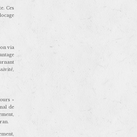
e. Ces
locage
ion via
antage
ournant
ivité,
ours »
nal de
cement,
ran.
ement,