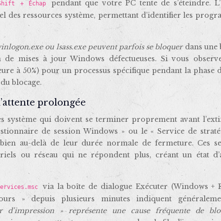
pendant que votre PC tente de s’éteindre. L’
Shift + Échap
 réel des ressources système, permettant d’identifier les pro
nlogon.exe ou lsass.exe peuvent parfois se bloquer
dans une 
tion de mises à jour Windows défectueuses. Si vous observ
ure à 50%) pour un processus spécifique pendant la phase d
 du blocage.
d’attente prolongée
 système qui doivent se terminer proprement avant l’exti
stionnaire de session Windows » ou le « Service de straté
s bien au-delà de leur durée normale de fermeture. Ces se
ls ou réseau qui ne répondent plus, créant un état d’a
via la boîte de dialogue Exécuter (Windows + R
services.msc
urs » depuis plusieurs minutes indiquent généralem
r d’impression » représente une cause fréquente de bl