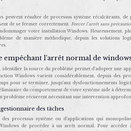
s peuvent résulter de processus système récalcitrants, de 
fusent de se fermer correctement.
Forcer l’arrêt sans précauti
endommager votre installation Windows. Heureusement, plu
lème de manière méthodique, depuis les solutions logic
ves.
me empêchant l’arrêt normal de window
é, identifier la source du problème permet d’adopter une a
tinction Windows varient considérablement, depuis des pro
temps pour se terminer, jusqu’aux dysfonctionnements logici
réliminaire du comportement de votre système aide à détermi
 un problème récurrent nécessitant une intervention approfon
gestionnaire des tâches
t des processus système ou d’applications qui monopolise
indows de procéder à un arrêt normal. Pour accéder à