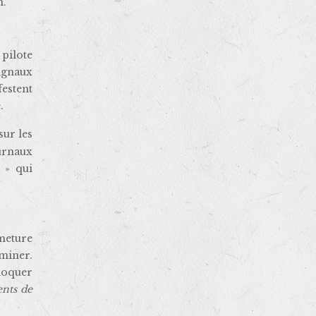
n.
pilote
signaux
estent
.
sur les
urnaux
 » qui
meture
miner.
bloquer
ents de