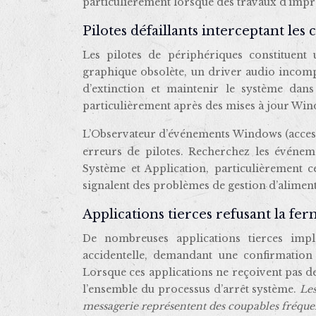
particulièrement lorsque des travaux d’impre
Pilotes défaillants interceptant le
Les pilotes de périphériques constituen
graphique obsolète, un driver audio incompa
d’extinction et maintenir le système dan
particulièrement après des mises à jour Win
L’Observateur d’événements Windows (acces
erreurs de pilotes. Recherchez les événem
Système et Application, particulièrement 
signalent des problèmes de gestion d’alimen
Applications tierces refusant la f
De nombreuses applications tierces imp
accidentelle, demandant une confirmation
Lorsque ces applications ne reçoivent pas de
l’ensemble du processus d’arrêt système.
Les
messagerie représentent des coupables fréqu