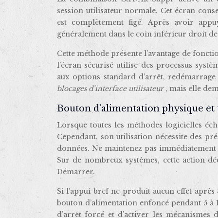
session utilisateur normale. Cet écran con
est complètement figé. Après avoir appuy
généralement dans le coin inférieur droit de 
Cette méthode présente l’avantage de foncti
l’écran sécurisé utilise des processus systè
aux options standard d’arrêt, redémarrage 
blocages d’interface utilisateur
, mais elle de
Bouton d’alimentation physique e
Lorsque toutes les méthodes logicielles éch
Cependant, son utilisation nécessite des pr
données. Ne maintenez pas immédiatement 
Sur de nombreux systèmes, cette action déc
Démarrer.
Si l’appui bref ne produit aucun effet après
bouton d’alimentation enfoncé pendant 5 à 1
d’arrêt forcé et d’activer les mécanismes 