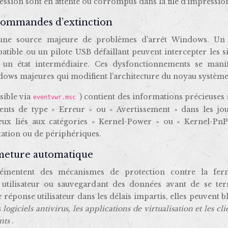
ssion sont en attente ou corrompus dans la file d’impressio
s commandes d’extinction
t une source majeure de problèmes d’arrêt Windows. Un 
tible ou un pilote USB défaillant peuvent intercepter les 
s un état intermédiaire. Ces dysfonctionnements se manif
dows majeures qui modifient l’architecture du noyau système
sible via
) contient des informations précieuses 
eventvwr.msc
ents de type « Erreur » ou « Avertissement » dans les jo
ceux liés aux catégories « Kernel-Power » ou « Kernel-PnP
tation ou de périphériques.
ermeture automatique
lémentent des mécanismes de protection contre la fer
 utilisateur ou sauvegardant des données avant de se ter
 réponse utilisateur dans les délais impartis, elles peuvent 
 logiciels antivirus, les applications de virtualisation et les cli
ents
.