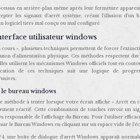
ocessus en arrière-plan même après leur fermeture apparent
epter les signaux d’arrêt système, créant l’illusion d’un b
 logiciel tiers mal conçu ou mal configuré.
nterface utilisateur windows
 cours », plusieurs techniques permettent de forcer l’extinct
outon d’alimentation physique. Ces méthodes respectent dav
 elles utilisent les mécanismes Windows officiels tout en cont
lication de ces techniques suit une logique de progress
usives.
 le bureau windows
e méthode à tenter lorsque votre écran affiche « Arrêt en c
ement réactif. Cette combinaison de touches envoie un sig
esponsable de l’affichage du Bureau. Pour l’utiliser effica
sur le Bureau Windows en cliquant sur un espace vide de l’éc
F4, une boîte de dialogue d’arrêt Windows apparaît normal