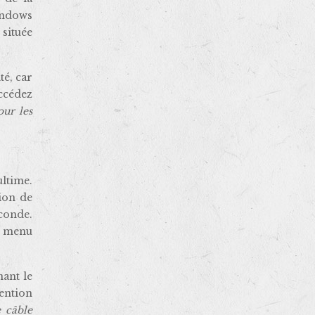
indows
située
té, car
accédez
our les
.
ultime.
tion de
conde.
u menu
nant le
tention
 câble