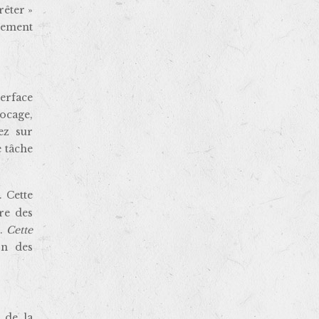
rêter »
èrement
erface
ocage,
ez sur
e tâche
. Cette
re des
e.
Cette
on des
 de la