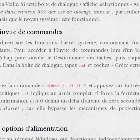
eille. Si cette boîte de dialogue s’affiche, sélectionnez « Ar
ne dans environ 30% des cas de blocage mineur
, particuli
e mais que le noyau système reste fonctionnel.
l’invite de commandes
rect sur les fonctions d’arrêt système, contournant l’int
lante. Pour accéder à l’Invite de commandes lors d’un bl
Échap pour ouvrir le Gestionnaire des tâches, puis cliqu
». Dans la boîte de dialogue, tapez
et cochez « Créer cett
cmd
tapez la commande
et appuyez sur Entrée
shutdown /s /f /t 0
tiques : /s indique un arrêt complet, /f force la fermetu
nfirmation, et /t 0 définit un délai d’attente de zéro second
s d’arrêt
, car elle bypasse les mécanismes de protecti
 options d’alimentation
 écran sécurisé Windows qui fonctionne indépendamment