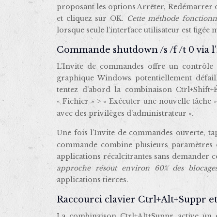
proposant les options Arrêter, Redémarrer ou V
et cliquez sur OK.
Cette méthode fonction
lorsque seule l’interface utilisateur est figé
Commande shutdown /s /f /t 0 via 
L’Invite de commandes offre un contrôle di
graphique Windows potentiellement défail
tentez d’abord la combinaison Ctrl+Shift+
« Fichier » > « Exécuter une nouvelle tâche 
avec des privilèges d’administrateur ».
Une fois l’Invite de commandes ouverte, 
commande combine plusieurs paramètres cri
applications récalcitrantes sans demander co
approche résout environ 60% des blocage
applications tierces.
Raccourci clavier Ctrl+Alt+Suppr et
La combinaison Ctrl+Alt+Suppr active un