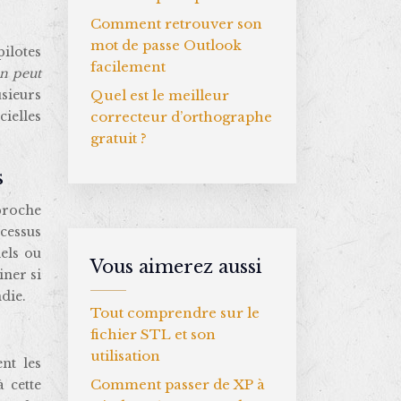
Comment retrouver son
mot de passe Outlook
pilotes
facilement
on peut
Quel est le meilleur
sieurs
correcteur d’orthographe
ielles
gratuit ?
s
pproche
cessus
els ou
Vous aimerez aussi
ner si
die.
Tout comprendre sur le
fichier STL et son
utilisation
nt les
Comment passer de XP à
 cette