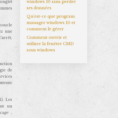
windows 10 sans perdre
onglet
ses données
grammes
Qu’est-ce que program
manager windows 10 et
boucle
comment le gérer
ez une
Comment ouvrir et
’arrêt,
utiliser la fenêtre CMD
sous windows
nction
gie de
rvices
ttente
). Les
ent un
ocage
,