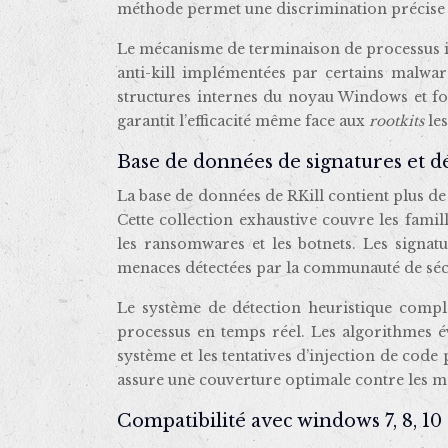
méthode permet une discrimination précise en
Le mécanisme de terminaison de processus i
anti-kill implémentées par certains malwar
structures internes du noyau Windows et for
garantit l’efficacité même face aux
rootkits
le
Base de données de signatures et d
La base de données de RKill contient plus de 
Cette collection exhaustive couvre les famil
les ransomwares et les botnets. Les signat
menaces détectées par la communauté de sécu
Le système de détection heuristique compl
processus en temps réel. Les algorithmes éva
système et les tentatives d’injection de cod
assure une couverture optimale contre les 
Compatibilité avec windows 7, 8, 10 