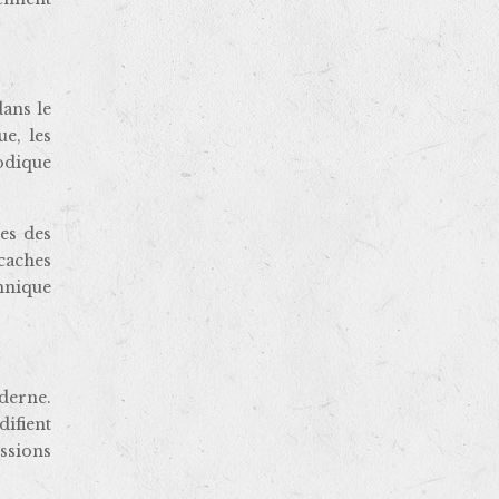
ans le
e, les
hodique
mes des
caches
chnique
derne.
ifient
issions