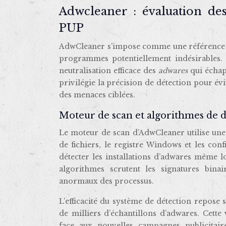
Adwcleaner : évaluation de
PUP
AdwCleaner s’impose comme une référence inco
programmes potentiellement indésirables. 
neutralisation efficace des
adwares
qui échap
privilégie la précision de détection pour évi
des menaces ciblées.
Moteur de scan et algorithmes de dé
Le moteur de scan d’AdwCleaner utilise une
de fichiers, le registre Windows et les con
détecter les installations d’adwares même lo
algorithmes scrutent les signatures bin
anormaux des processus.
L’efficacité du système de détection repose
de milliers d’échantillons d’adwares. Cette
face aux nouvelles campagnes publicitair