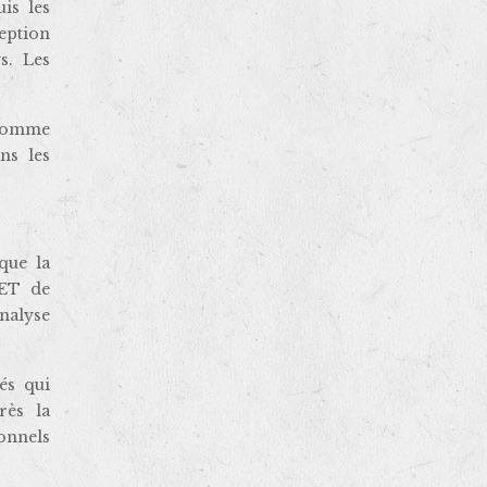
is les
eption
s. Les
 comme
ns les
que la
SET de
nalyse
és qui
rès la
ionnels