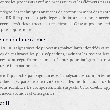
tre les processus système nécessaires et les éléments paras
ntègre des techniques avancées de contournement des prote
es. RKill exploite les privilèges administrateur pour accéd
cer l’arrêt des processus récalcitrants. Cette approche te
s plus sophistiqués.
étection heuristique
150 000 signatures de processus malveillants identifiés et an
les de malwares les plus répandues, incluant les trojans ban
ures sont régulièrement mises à jour pour intégrer les nou
rité internationale.
ète l’approche par signatures en analysant le comporteme
luent les patterns d’activité réseau, les modifications de f
e pour identifier les comportements suspects. Cette double a
menaces connues et émergentes.
et 11