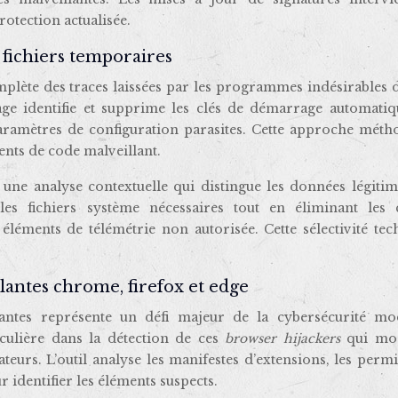
otection actualisée.
 fichiers temporaires
plète des traces laissées par les programmes indésirables d
ge identifie et supprime les clés de démarrage automatiqu
 paramètres de configuration parasites. Cette approche mét
ents de code malveillant.
 une analyse contextuelle qui distingue les données légiti
es fichiers système nécessaires tout en éliminant les 
s éléments de télémétrie non autorisée. Cette sélectivité te
lantes chrome, firefox et edge
antes représente un défi majeur de la cybersécurité mo
culière dans la détection de ces
browser hijackers
qui mod
sateurs. L’outil analyse les manifestes d’extensions, les perm
identifier les éléments suspects.