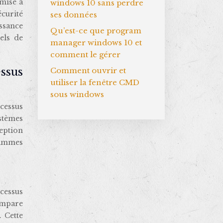
mise à
windows 10 sans perdre
écurité
ses données
issance
Qu’est-ce que program
els de
manager windows 10 et
comment le gérer
ssus
Comment ouvrir et
utiliser la fenêtre CMD
sous windows
ocessus
ystèmes
eption
rammes
ocessus
compare
. Cette