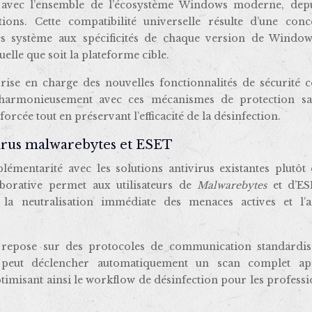
e avec l’ensemble de l’écosystème Windows moderne, depu
tions. Cette compatibilité universelle résulte d’une conc
s système aux spécificités de chaque version de Window
elle que soit la plateforme cible.
prise en charge des nouvelles fonctionnalités de sécurité
 harmonieusement avec ces mécanismes de protection sa
rcée tout en préservant l’efficacité de la désinfection.
ivirus malwarebytes et ESET
lémentarité avec les solutions antivirus existantes plutôt 
aborative permet aux utilisateurs de
Malwarebytes
et d’E
 la neutralisation immédiate des menaces actives et l’a
ns repose sur des protocoles de communication standardis
ll peut déclencher automatiquement un scan complet ap
ptimisant ainsi le workflow de désinfection pour les profess