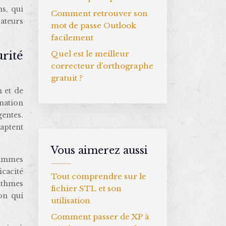
ns, qui
Comment retrouver son
sateurs
mot de passe Outlook
facilement
Quel est le meilleur
rité
correcteur d’orthographe
gratuit ?
 et de
mation
entes.
daptent
Vous aimerez aussi
rammes
icacité
Tout comprendre sur le
ithmes
fichier STL et son
ion qui
utilisation
Comment passer de XP à