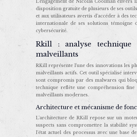
L’engagement de Nicolas Coolman envers la 
disposition gratuite de plusieurs de ses outi
et aux utilisateurs avertis d’accéder à des 
internationale de ses solutions témoigne d
cybersécurité.
Rkill : analyse technique
malveillants
RKill représente l’une des innovations les pl
malveillants actifs. Cet outil spécialisé in
sont compromis par des malwares qui bloque
technique reflète une compréhension fine
malveillants modernes.
Architecture et mécanisme de fon
L’architecture de RKill repose sur un moteu
suspects sans compromettre la stabilité sys
l’état actuel des processus avec une base d