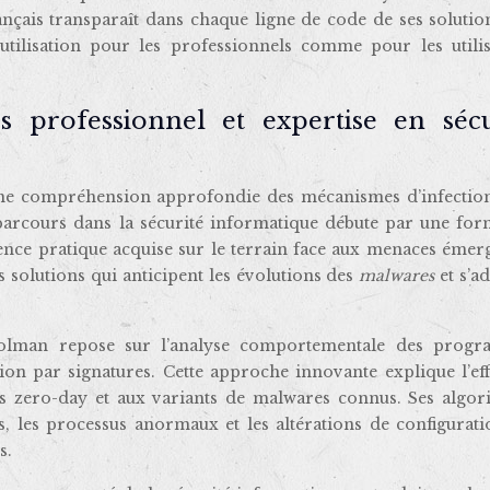
nçais transparaît dans chaque ligne de code de ses solutio
 d’utilisation pour les professionnels comme pour les utili
 professionnel et expertise en sécu
une compréhension approfondie des mécanismes d’infection
n parcours dans la sécurité informatique débute par une for
ence pratique acquise sur le terrain face aux menaces émerg
 solutions qui anticipent les évolutions des
malwares
et s’a
olman repose sur l’analyse comportementale des prog
ion par signatures. Cette approche innovante explique l’eff
s zero-day et aux variants de malwares connus. Ses algor
s, les processus anormaux et les altérations de configurat
s.