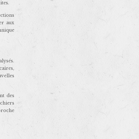
ites.
ctions
er aux
chnique
alysés.
caires,
velles
nt des
ichiers
pproche