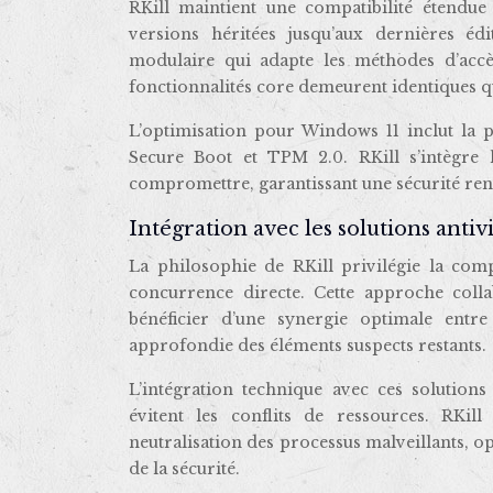
RKill maintient une compatibilité étendu
versions héritées jusqu’aux dernières édi
modulaire qui adapte les méthodes d’accè
fonctionnalités core demeurent identiques qu
L’optimisation pour Windows 11 inclut la 
Secure Boot et TPM 2.0. RKill s’intègre
compromettre, garantissant une sécurité renfo
Intégration avec les solutions ant
La philosophie de RKill privilégie la comp
concurrence directe. Cette approche coll
bénéficier d’une synergie optimale entre
approfondie des éléments suspects restants.
L’intégration technique avec ces solutio
évitent les conflits de ressources. RKi
neutralisation des processus malveillants, o
de la sécurité.