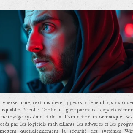
rquables. Nicolas Coolman figure parmi ces experts reconn
nettoyage système et de la désinfection informatique. Ses 
osés par les logiciels malveillants, les adwares et les pro
omettent quotidiennement la sécurité des systèmes Wi