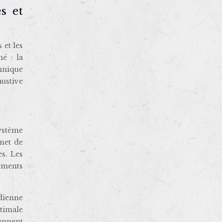
s et
 et les
é : la
chnique
austive
ystème
rmet de
es. Les
ements
idienne
ptimale
ennent