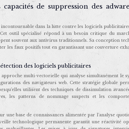
s capacités de suppression des adware
ntournable dans la lutte contre les logiciels publicitaires
Cet outil spécialisé répond à un besoin critique du march
pent souvent aux antivirus traditionnels. Sa conception te
ter les faux positifs tout en garantissant une couverture exh
tection des logiciels publicitaires
 approche multi-vectorielle qui analyse simultanément le s
figurations des navigateurs web. Cette stratégie globale pe
rsqu’elles utilisent des techniques de dissimulation avancé
aires, les patterns de nommage suspects et les comport
 sur une base de connaissances alimentée par l’analyse quot
 veille technologique permanente garantit une réactivité o
es malveillantes. Les mises à jour de signatures intervi