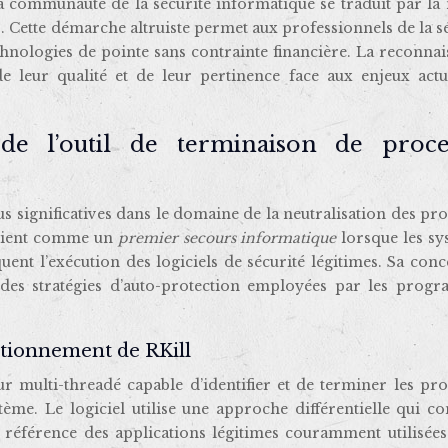
communauté de la sécurité informatique se traduit par la 
ls. Cette démarche altruiste permet aux professionnels de la s
technologies de pointe sans contrainte financière. La reconna
e leur qualité et de leur pertinence face aux enjeux actu
 de l’outil de terminaison de proce
us significatives dans le domaine de la neutralisation des pr
tervient comme un
premier secours informatique
lorsque les s
nt l’exécution des logiciels de sécurité légitimes. Sa conc
 des stratégies d’auto-protection employées par les prog
ctionnement de RKill
r multi-threadé capable d’identifier et de terminer les pr
tème. Le logiciel utilise une approche différentielle qui 
e référence des applications légitimes couramment utilisées