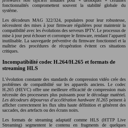
firmwares non officiels
installés pour « débloquer » certaines
fonctionnalités compromettent souvent la stabilité globale du
système.
Les décodeurs MAG 322/324, populaires pour leur robustesse,
nécessitent des mises à jour firmware régulières pour maintenir la
compatibilité avec les évolutions des serveurs IPTV. Le processus de
mise à jour peut échouer et corrompre le firmware, rendant l’appareil
inutilisable. La sauvegarde préventive du firmware fonctionnel et la
maîtrise des procédures de récupération évitent ces situations
critiques.
Incompatibilité codec H.264/H.265 et formats de
streaming HLS
L’évolution constante des standards de compression vidéo crée des
problèmes de compatibilité sur les appareils anciens. Le codec
H.265 (HEVC) offre une meilleure efficacité de compression mais
nécessite des processeurs plus puissants pour le décodage matériel.
Les décodeurs dépourvus d’accélération hardware H.265
peinent à
afficher correctement les flux ultra haute définition et génèrent des
saccades, des artefacts ou des écrans noirs.
Les formats de streaming adaptatif comme HLS (HTTP Live
Streaming) segmentent le contenu en fragments de quelques