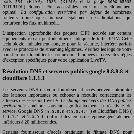
ports
(RTSP),
(RTMP) et la plage
554
1935
5000-65535
(RTP/UDP) doivent être accessibles pour un fonctionnement
optimal.
La configuration restrictive par défaut
de nombreux
routeurs domestiques impose également des limitations qui
perturbent les flux multimédia.
L’inspection approfondie des paquets (DPI) activée sur certains
équipements réseau peut identifier et bloquer le trafic IPTV. Cette
technologie, initialement conçue pour la sécurité, interfère parfois
avec les protocoles de streaming légitimes. Vérifiez les logs de votre
pare-feu pour identifier les connexions bloquées et créez des règles
d’exception spécifiques pour votre application LiveTV.
Résolution DNS et serveurs publics google 8.8.8.8 et
cloudflare 1.1.1.1
Les serveurs DNS de votre fournisseur d’accès peuvent introduire
des latences importantes ou échouer à résoudre correctement les
adresses des serveurs LiveTV.
Le changement vers des DNS publics
performants
améliore souvent significativement la réactivité du
service. Google DNS (
et
) et Cloudflare DNS (
8.8.8.8
8.8.4.4
et
) offrent des temps de réponse généralement
1.1.1.1
1.0.0.1
inférieurs à 20 millisecondes.
Certains fournisseurs d’accès pratiquent le filtrage DNS pour