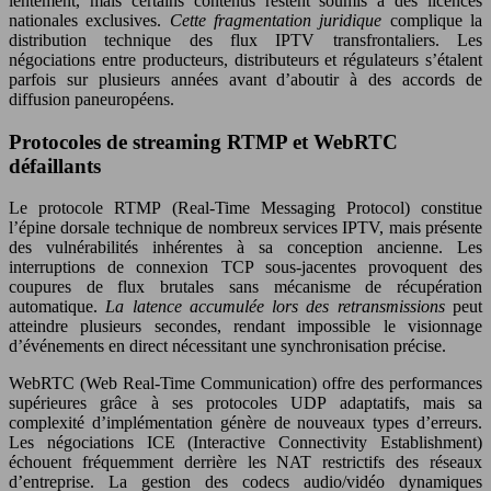
lentement, mais certains contenus restent soumis à des licences
nationales exclusives.
Cette fragmentation juridique
complique la
distribution technique des flux IPTV transfrontaliers. Les
négociations entre producteurs, distributeurs et régulateurs s’étalent
parfois sur plusieurs années avant d’aboutir à des accords de
diffusion paneuropéens.
Protocoles de streaming RTMP et WebRTC
défaillants
Le protocole RTMP (Real-Time Messaging Protocol) constitue
l’épine dorsale technique de nombreux services IPTV, mais présente
des vulnérabilités inhérentes à sa conception ancienne. Les
interruptions de connexion TCP sous-jacentes provoquent des
coupures de flux brutales sans mécanisme de récupération
automatique.
La latence accumulée lors des retransmissions
peut
atteindre plusieurs secondes, rendant impossible le visionnage
d’événements en direct nécessitant une synchronisation précise.
WebRTC (Web Real-Time Communication) offre des performances
supérieures grâce à ses protocoles UDP adaptatifs, mais sa
complexité d’implémentation génère de nouveaux types d’erreurs.
Les négociations ICE (Interactive Connectivity Establishment)
échouent fréquemment derrière les NAT restrictifs des réseaux
d’entreprise. La gestion des codecs audio/vidéo dynamiques