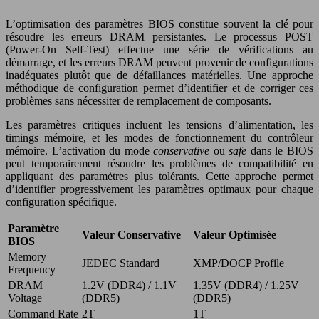
L’optimisation des paramètres BIOS constitue souvent la clé pour
résoudre les erreurs DRAM persistantes. Le processus POST
(Power-On Self-Test) effectue une série de vérifications au
démarrage, et les erreurs DRAM peuvent provenir de configurations
inadéquates plutôt que de défaillances matérielles. Une approche
méthodique de configuration permet d’identifier et de corriger ces
problèmes sans nécessiter de remplacement de composants.
Les paramètres critiques incluent les tensions d’alimentation, les
timings mémoire, et les modes de fonctionnement du contrôleur
mémoire. L’activation du mode
conservative
ou
safe
dans le BIOS
peut temporairement résoudre les problèmes de compatibilité en
appliquant des paramètres plus tolérants. Cette approche permet
d’identifier progressivement les paramètres optimaux pour chaque
configuration spécifique.
Paramètre
Valeur Conservative
Valeur Optimisée
BIOS
Memory
JEDEC Standard
XMP/DOCP Profile
Frequency
DRAM
1.2V (DDR4) / 1.1V
1.35V (DDR4) / 1.25V
Voltage
(DDR5)
(DDR5)
Command Rate
2T
1T