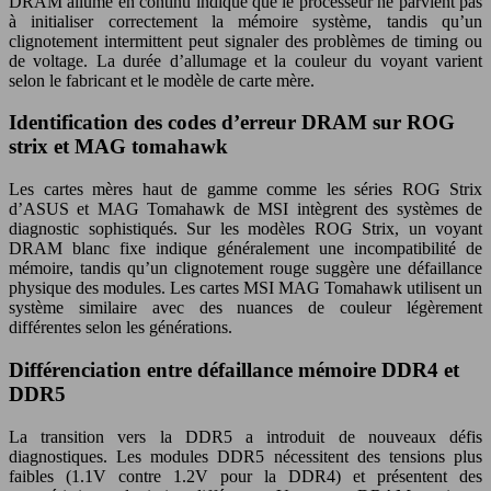
DRAM allumé en continu indique que le processeur ne parvient pas
à initialiser correctement la mémoire système, tandis qu’un
clignotement intermittent peut signaler des problèmes de timing ou
de voltage. La durée d’allumage et la couleur du voyant varient
selon le fabricant et le modèle de carte mère.
Identification des codes d’erreur DRAM sur ROG
strix et MAG tomahawk
Les cartes mères haut de gamme comme les séries ROG Strix
d’ASUS et MAG Tomahawk de MSI intègrent des systèmes de
diagnostic sophistiqués. Sur les modèles ROG Strix, un voyant
DRAM blanc fixe indique généralement une incompatibilité de
mémoire, tandis qu’un clignotement rouge suggère une défaillance
physique des modules. Les cartes MSI MAG Tomahawk utilisent un
système similaire avec des nuances de couleur légèrement
différentes selon les générations.
Différenciation entre défaillance mémoire DDR4 et
DDR5
La transition vers la DDR5 a introduit de nouveaux défis
diagnostiques. Les modules DDR5 nécessitent des tensions plus
faibles (1.1V contre 1.2V pour la DDR4) et présentent des