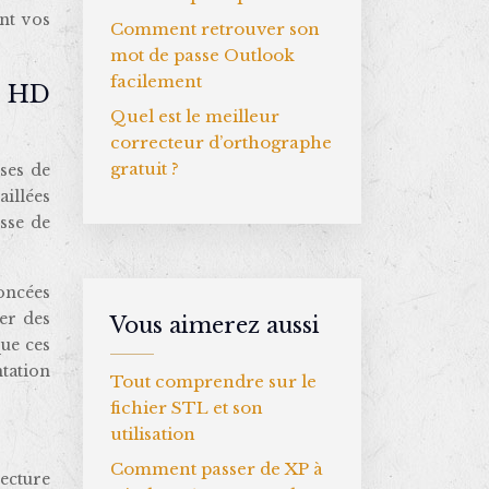
nt vos
Comment retrouver son
mot de passe Outlook
facilement
t HD
Quel est le meilleur
correcteur d’orthographe
gratuit ?
ses de
aillées
esse de
noncées
her des
Vous aimerez aussi
que ces
tation
Tout comprendre sur le
fichier STL et son
utilisation
Comment passer de XP à
lecture