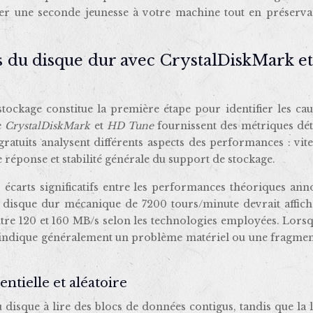
er une seconde jeunesse à votre machine tout en préserva
 du disque dur avec CrystalDiskMark e
tockage constitue la première étape pour identifier les cau
e
CrystalDiskMark
et
HD Tune
fournissent des métriques dét
 gratuits analysent différents aspects des performances : vit
e réponse et stabilité générale du support de stockage.
es écarts significatifs entre les performances théoriques an
Un disque dur mécanique de 7200 tours/minute devrait affic
ntre 120 et 160 MB/s selon les technologies employées. Lors
a indique généralement un problème matériel ou une fragmen
entielle et aléatoire
u disque à lire des blocs de données contigus, tandis que la 