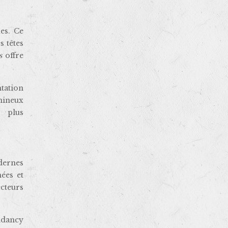
es. Ce
s têtes
cs
offre
ntation
mineux
s plus
dernes
ées et
ecteurs
ndancy