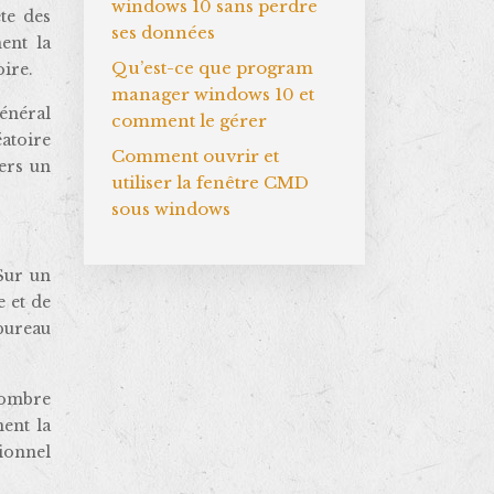
windows 10 sans perdre
ète des
ses données
ent la
Qu’est-ce que program
oire.
manager windows 10 et
général
comment le gérer
éatoire
Comment ouvrir et
ers un
utiliser la fenêtre CMD
sous windows
Sur un
 et de
 bureau
nombre
ment la
tionnel