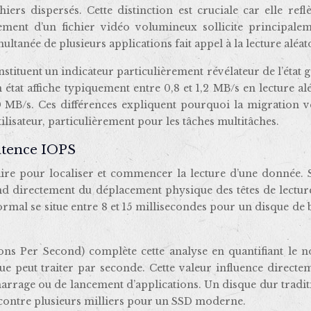
chiers dispersés. Cette distinction est cruciale car elle refl
rgement d’un fichier vidéo volumineux sollicite principalem
ultanée de plusieurs applications fait appel à la lecture aléat
stituent un indicateur particulièrement révélateur de l’état 
tat affiche typiquement entre 0,8 et 1,2 MB/s en lecture al
0 MB/s. Ces différences expliquent pourquoi la migration v
lisateur, particulièrement pour les tâches multitâches.
latence IOPS
saire pour localiser et commencer la lecture d’une donnée. 
d directement du déplacement physique des têtes de lecture
ormal se situe entre 8 et 15 millisecondes pour un disque de
ns Per Second) complète cette analyse en quantifiant le 
ue peut traiter par seconde. Cette valeur influence directe
marrage ou de lancement d’applications. Un disque dur tradi
 contre plusieurs milliers pour un SSD moderne.