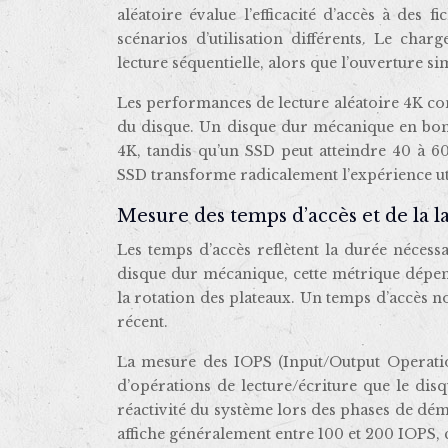
aléatoire évalue l’efficacité d’accès à des fi
scénarios d’utilisation différents. Le cha
lecture séquentielle, alors que l’ouverture sim
Les performances de lecture aléatoire 4K con
du disque. Un disque dur mécanique en bon é
4K, tandis qu’un SSD peut atteindre 40 à 6
SSD transforme radicalement l’expérience uti
Mesure des temps d’accès et de la 
Les temps d’accès reflètent la durée néces
disque dur mécanique, cette métrique dépen
la rotation des plateaux. Un temps d’accès n
récent.
La mesure des IOPS (Input/Output Operatio
d’opérations de lecture/écriture que le disq
réactivité du système lors des phases de dé
affiche généralement entre 100 et 200 IOPS,