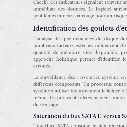
Check). Ces indicateurs signalent souvent 
immédiate des données. Le logiciel attri
problèmes mineurs, et rouge pour un risqu
Identification des goulots d’é
L’analyse des performances du disque dur
nombreux facteurs externes influencent dir
quantité de mémoire vive disponible, pro
approche holistique permet d’identifier le
erronés.
La surveillance des ressources système en
différents composants. Un processus cons
système à utiliser intensivement le fichier d
même, des pilotes obsolètes peuvent limiter 
du stockage.
Saturation du bus SATA II versus S
L’interface SATA constitue le lien physiqu