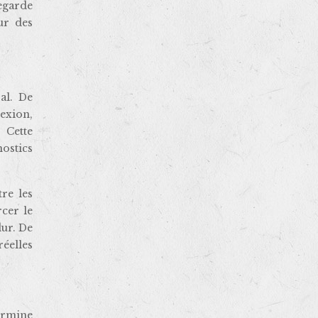
egarde
ur des
al. De
exion,
 Cette
ostics
re les
cer le
dur. De
réelles
ermine