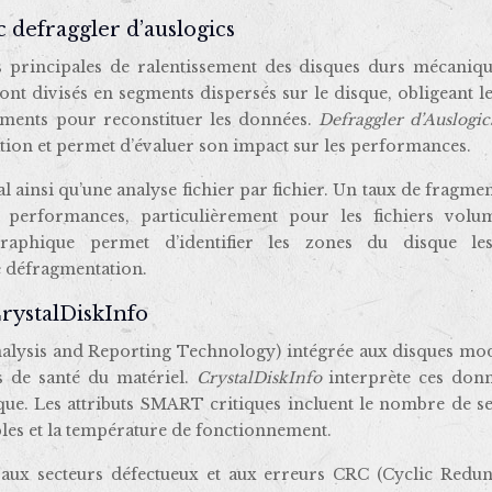
 defraggler d’auslogics
s principales de ralentissement des disques durs mécaniqu
nt divisés en segments dispersés sur le disque, obligeant le
ements pour reconstituer les données.
Defraggler d’Auslogi
tation et permet d’évaluer son impact sur les performances.
al ainsi qu’une analyse fichier par fichier. Un taux de fragme
 performances, particulièrement pour les fichiers volu
 graphique permet d’identifier les zones du disque le
e défragmentation.
CrystalDiskInfo
alysis and Reporting Technology) intégrée aux disques mo
s de santé du matériel.
CrystalDiskInfo
interprète ces donn
sque. Les attributs SMART critiques incluent le nombre de s
ibles et la température de fonctionnement.
e aux secteurs défectueux et aux erreurs CRC (Cyclic Redu