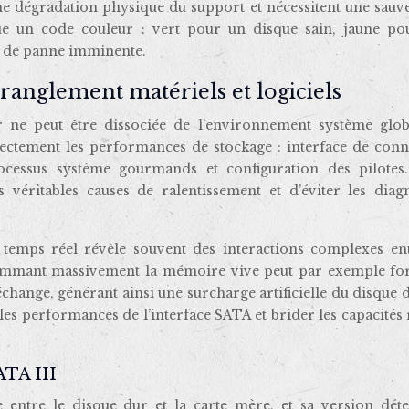
une dégradation physique du support et nécessitent une sauv
bue un code couleur : vert pour un disque sain, jaune po
e de panne imminente.
tranglement matériels et logiciels
 ne peut être dissociée de l’environnement système glob
ectement les performances de stockage : interface de conn
cessus système gourmands et configuration des pilotes.
s véritables causes de ralentissement et d’éviter les diagn
 temps réel révèle souvent des interactions complexes ent
ommant massivement la mémoire vive peut par exemple for
’échange, générant ainsi une surcharge artificielle du disque 
les performances de l’interface SATA et brider les capacités 
ATA III
e entre le disque dur et la carte mère, et sa version dét