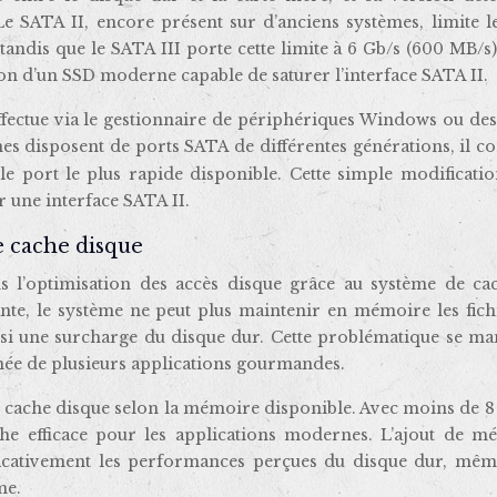
e SATA II, encore présent sur d’anciens systèmes, limite l
tandis que le SATA III porte cette limite à 6 Gb/s (600 MB/s)
ation d’un SSD moderne capable de saturer l’interface SATA II.
effectue via le gestionnaire de périphériques Windows ou des
mes disposent de ports SATA de différentes générations, il c
le port le plus rapide disponible. Cette simple modificatio
 une interface SATA II.
e cache disque
s l’optimisation des accès disque grâce au système de ca
te, le système ne peut plus maintenir en mémoire les fichi
si une surcharge du disque dur. Cette problématique se man
tanée de plusieurs applications gourmandes.
u cache disque selon la mémoire disponible. Avec moins de 8
he efficace pour les applications modernes. L’ajout de m
ficativement les performances perçues du disque dur, mêm
me.