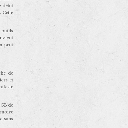
e débit
. Cette
 outils
onvient
n peut
che de
ers et
ifeste
 GB de
émoire
e sans