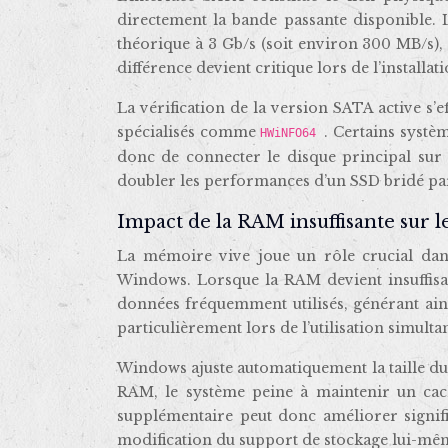
directement la bande passante disponible. L
théorique à 3 Gb/s (soit environ 300 MB/s), 
différence devient critique lors de l’install
La vérification de la version SATA active s’
spécialisés comme
. Certains systè
HWiNFO64
donc de connecter le disque principal sur 
doubler les performances d’un SSD bridé par
Impact de la RAM insuffisante sur l
La mémoire vive joue un rôle crucial dan
Windows. Lorsque la RAM devient insuffisan
données fréquemment utilisés, générant ain
particulièrement lors de l’utilisation simul
Windows ajuste automatiquement la taille d
RAM, le système peine à maintenir un cac
supplémentaire peut donc améliorer signi
modification du support de stockage lui-mê