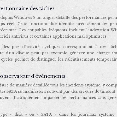
estionnaire des tâches
 depuis Windows 8 un onglet détaillé des performances perm
mps réel. Cette fonctionnalité identifie précisément les pr
e/écriture. Les coupables fréquents incluent l’indexation 
iciels antivirus et certaines applications mal optimisées.
 des pics d’activité cycliques correspondant à des tâc
ète d’un disque peut par exemple générer une charge so
cycles permet de distinguer les ralentissements temporair
 l’observateur d’événements
re de manière détaillée tous les incidents système, y comp
ilotes SATA se manifestent souvent par des erreurs de timeout
peuvent drastiquement impacter les performances sans géné
 type « disk » ou « SATA » dans les journaux système 