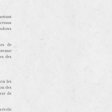
ettant
ocessus
Windows
hes de
utenue
es des
ris les
 ou des
rer de
révèle