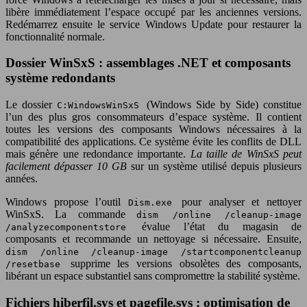
libère immédiatement l’espace occupé par les anciennes versions.
Redémarrez ensuite le service Windows Update pour restaurer la
fonctionnalité normale.
Dossier WinSxS : assemblages .NET et composants
système redondants
Le dossier
(Windows Side by Side) constitue
C:WindowsWinSxS
l’un des plus gros consommateurs d’espace système. Il contient
toutes les versions des composants Windows nécessaires à la
compatibilité des applications. Ce système évite les conflits de DLL
mais génère une redondance importante.
La taille de WinSxS peut
facilement dépasser 10 GB
sur un système utilisé depuis plusieurs
années.
Windows propose l’outil
pour analyser et nettoyer
Dism.exe
WinSxS. La commande
dism /online /cleanup-image
évalue l’état du magasin de
/analyzecomponentstore
composants et recommande un nettoyage si nécessaire. Ensuite,
dism /online /cleanup-image /startcomponentcleanup
supprime les versions obsolètes des composants,
/resetbase
libérant un espace substantiel sans compromettre la stabilité système.
Fichiers hiberfil.sys et pagefile.sys : optimisation de