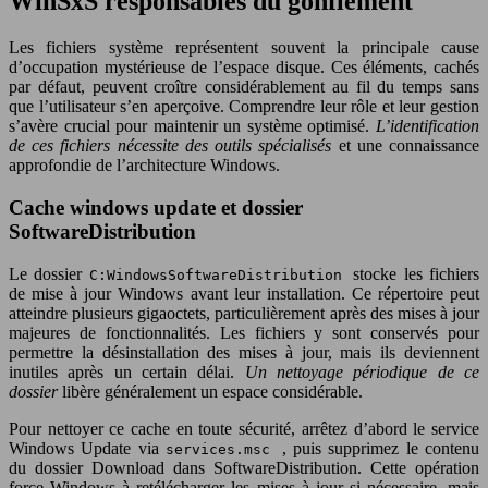
WinSxS responsables du gonflement
Les fichiers système représentent souvent la principale cause
d’occupation mystérieuse de l’espace disque. Ces éléments, cachés
par défaut, peuvent croître considérablement au fil du temps sans
que l’utilisateur s’en aperçoive. Comprendre leur rôle et leur gestion
s’avère crucial pour maintenir un système optimisé.
L’identification
de ces fichiers nécessite des outils spécialisés
et une connaissance
approfondie de l’architecture Windows.
Cache windows update et dossier
SoftwareDistribution
Le dossier
stocke les fichiers
C:WindowsSoftwareDistribution
de mise à jour Windows avant leur installation. Ce répertoire peut
atteindre plusieurs gigaoctets, particulièrement après des mises à jour
majeures de fonctionnalités. Les fichiers y sont conservés pour
permettre la désinstallation des mises à jour, mais ils deviennent
inutiles après un certain délai.
Un nettoyage périodique de ce
dossier
libère généralement un espace considérable.
Pour nettoyer ce cache en toute sécurité, arrêtez d’abord le service
Windows Update via
, puis supprimez le contenu
services.msc
du dossier Download dans SoftwareDistribution. Cette opération
force Windows à retélécharger les mises à jour si nécessaire, mais