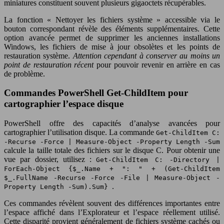
miniatures constituent souvent plusieurs gigaoctets récupérables.
La fonction « Nettoyer les fichiers système » accessible via le
bouton correspondant révèle des éléments supplémentaires. Cette
option avancée permet de supprimer les anciennes installations
Windows, les fichiers de mise à jour obsolètes et les points de
restauration système.
Attention cependant à conserver au moins un
point de restauration récent
pour pouvoir revenir en arrière en cas
de problème.
Commandes PowerShell Get-ChildItem pour
cartographier l’espace disque
PowerShell offre des capacités d’analyse avancées pour
cartographier l’utilisation disque. La commande
Get-ChildItem C:
-Recurse -Force | Measure-Object -Property Length -Sum
calcule la taille totale des fichiers sur le disque C. Pour obtenir une
vue par dossier, utilisez :
Get-ChildItem C: -Directory |
ForEach-Object {$_.Name + ": " + (Get-ChildItem
$_.FullName -Recurse -Force -File | Measure-Object -
.
Property Length -Sum).Sum}
Ces commandes révèlent souvent des différences importantes entre
l’espace affiché dans l’Explorateur et l’espace réellement utilisé.
Cette disparité provient généralement de fichiers système cachés ou