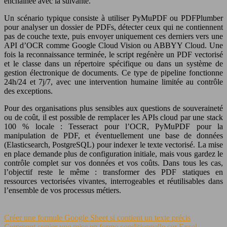
enchaînée avec la suivante.
Un scénario typique consiste à utiliser PyMuPDF ou PDFPlumber
pour analyser un dossier de PDFs, détecter ceux qui ne contiennent
pas de couche texte, puis envoyer uniquement ces derniers vers une
API d’OCR comme Google Cloud Vision ou ABBYY Cloud. Une
fois la reconnaissance terminée, le script regénère un PDF vectorisé
et le classe dans un répertoire spécifique ou dans un système de
gestion électronique de documents. Ce type de pipeline fonctionne
24h/24 et 7j/7, avec une intervention humaine limitée au contrôle
des exceptions.
Pour des organisations plus sensibles aux questions de souveraineté
ou de coût, il est possible de remplacer les APIs cloud par une stack
100 % locale : Tesseract pour l’OCR, PyMuPDF pour la
manipulation de PDF, et éventuellement une base de données
(Elasticsearch, PostgreSQL) pour indexer le texte vectorisé. La mise
en place demande plus de configuration initiale, mais vous gardez le
contrôle complet sur vos données et vos coûts. Dans tous les cas,
l’objectif reste le même : transformer des PDF statiques en
ressources vectorisées vivantes, interrogeables et réutilisables dans
l’ensemble de vos processus métiers.
Créer une formule Google Sheet si contient un texte précis
Comment copier une mise en forme conditionnelle sur Excel