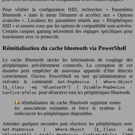
Pour vérifier la configuration HID, recherchez « Paramètres
Bluetooth » dans le menu Démarrer et accédez aux « Options
avancées ». Localisez les paramètres relatifs aux « Périphériques
HID » et assurez-vous que les options de compatibilité sont activées.
Certains casques gaming nécessitent des réglages spécifiques pour
fonctionner avec ce protocole.
Réinitialisation du cache bluetooth via PowerShell
Le cache Bluetooth stocke les informations de couplage des
périphériques précédemment connectés. La corruption de ces
données peut empêcher de nouveaux appareils d’être détectés
correctement. Ouvrez PowerShell en tant qu’administrateur et
exécutez la commande
Get-PnpDevice | Where-Object
{$_.Class -eq "Bluetooth"} | Disable-PnpDevice -
pour désactiver tous les périphériques Bluetooth.
Confirm:$false
La réinitialisation du cache Bluetooth supprime toutes
les associations existantes et force le système à
redécouvrir les périphériques disponibles.
Attendez quelques secondes puis réactivez les périphériques avec
Get-PnpDevice | Where-Object {$_.Class -eq
. Cette
"Bluetooth"} | Enable-PnpDevice -Confirm:$false