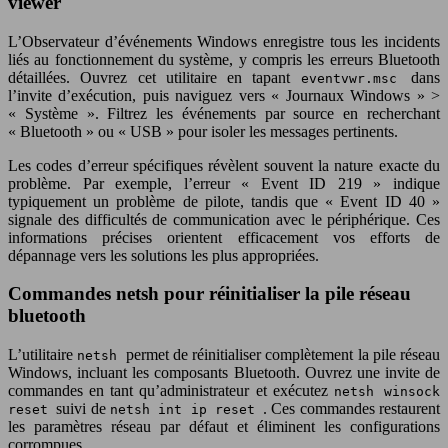
viewer
L’Observateur d’événements Windows enregistre tous les incidents
liés au fonctionnement du système, y compris les erreurs Bluetooth
détaillées. Ouvrez cet utilitaire en tapant
dans
eventvwr.msc
l’invite d’exécution, puis naviguez vers « Journaux Windows » >
« Système ». Filtrez les événements par source en recherchant
« Bluetooth » ou « USB » pour isoler les messages pertinents.
Les codes d’erreur spécifiques révèlent souvent la nature exacte du
problème. Par exemple, l’erreur « Event ID 219 » indique
typiquement un problème de pilote, tandis que « Event ID 40 »
signale des difficultés de communication avec le périphérique. Ces
informations précises orientent efficacement vos efforts de
dépannage vers les solutions les plus appropriées.
Commandes netsh pour réinitialiser la pile réseau
bluetooth
L’utilitaire
permet de réinitialiser complètement la pile réseau
netsh
Windows, incluant les composants Bluetooth. Ouvrez une invite de
commandes en tant qu’administrateur et exécutez
netsh winsock
suivi de
. Ces commandes restaurent
reset
netsh int ip reset
les paramètres réseau par défaut et éliminent les configurations
corrompues.