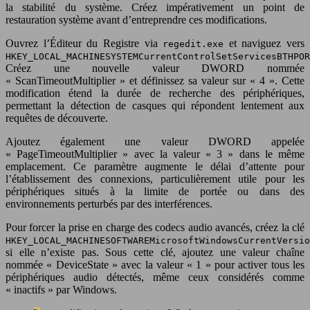
la stabilité du système. Créez impérativement un point de
restauration système avant d’entreprendre ces modifications.
Ouvrez l’Éditeur du Registre via
et naviguez vers
regedit.exe
HKEY_LOCAL_MACHINESYSTEMCurrentControlSetServicesBTHPOR
Créez une nouvelle valeur DWORD nommée
« ScanTimeoutMultiplier » et définissez sa valeur sur « 4 ». Cette
modification étend la durée de recherche des périphériques,
permettant la détection de casques qui répondent lentement aux
requêtes de découverte.
Ajoutez également une valeur DWORD appelée
« PageTimeoutMultiplier » avec la valeur « 3 » dans le même
emplacement. Ce paramètre augmente le délai d’attente pour
l’établissement des connexions, particulièrement utile pour les
périphériques situés à la limite de portée ou dans des
environnements perturbés par des interférences.
Pour forcer la prise en charge des codecs audio avancés, créez la clé
HKEY_LOCAL_MACHINESOFTWAREMicrosoftWindowsCurrentVersio
si elle n’existe pas. Sous cette clé, ajoutez une valeur chaîne
nommée « DeviceState » avec la valeur « 1 » pour activer tous les
périphériques audio détectés, même ceux considérés comme
« inactifs » par Windows.